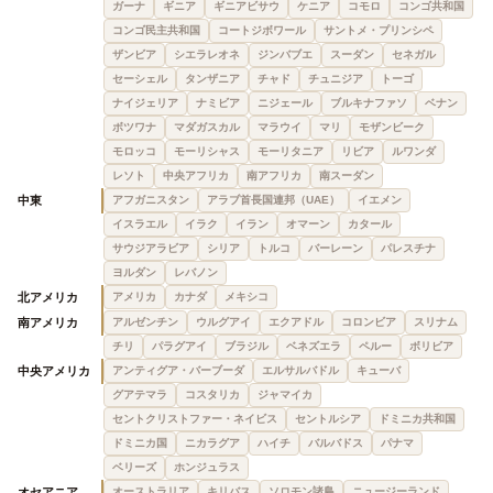
ガーナ
ギニア
ギニアビサウ
ケニア
コモロ
コンゴ共和国
コンゴ民主共和国
コートジボワール
サントメ・プリンシペ
ザンビア
シエラレオネ
ジンバブエ
スーダン
セネガル
セーシェル
タンザニア
チャド
チュニジア
トーゴ
ナイジェリア
ナミビア
ニジェール
ブルキナファソ
ベナン
ボツワナ
マダガスカル
マラウイ
マリ
モザンビーク
モロッコ
モーリシャス
モーリタニア
リビア
ルワンダ
レソト
中央アフリカ
南アフリカ
南スーダン
中東
アフガニスタン
アラブ首長国連邦（UAE）
イエメン
イスラエル
イラク
イラン
オマーン
カタール
サウジアラビア
シリア
トルコ
バーレーン
パレスチナ
ヨルダン
レバノン
北アメリカ
アメリカ
カナダ
メキシコ
南アメリカ
アルゼンチン
ウルグアイ
エクアドル
コロンビア
スリナム
チリ
パラグアイ
ブラジル
ベネズエラ
ペルー
ボリビア
中央アメリカ
アンティグア・バーブーダ
エルサルバドル
キューバ
グアテマラ
コスタリカ
ジャマイカ
セントクリストファー・ネイビス
セントルシア
ドミニカ共和国
ドミニカ国
ニカラグア
ハイチ
バルバドス
パナマ
ベリーズ
ホンジュラス
オセアニア
オーストラリア
キリバス
ソロモン諸島
ニュージーランド