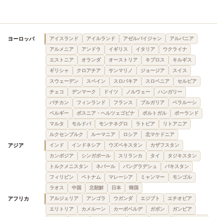
ヨーロッパ
アイスランド
アイルランド
アゼルバイジャン
アルバニア
アルメニア
アンドラ
イギリス
イタリア
ウクライナ
エストニア
オランダ
オーストリア
キプロス
キルギス
ギリシャ
クロアチア
サンマリノ
ジョージア
スイス
スウェーデン
スペイン
スロバキア
スロベニア
セルビア
チェコ
デンマーク
ドイツ
ノルウェー
ハンガリー
バチカン
フィンランド
フランス
ブルガリア
ベラルーシ
ベルギー
ボスニア・ヘルツェゴビナ
ポルトガル
ポーランド
マルタ
モルドバ
モンテネグロ
ラトビア
リトアニア
ルクセンブルク
ルーマニア
ロシア
北マケドニア
アジア
インド
インドネシア
ウズベキスタン
カザフスタン
カンボジア
シンガポール
スリランカ
タイ
タジキスタン
トルクメニスタン
ネパール
バングラデシュ
パキスタン
フィリピン
ベトナム
マレーシア
ミャンマー
モンゴル
ラオス
中国
北朝鮮
日本
韓国
アフリカ
アルジェリア
アンゴラ
ウガンダ
エジプト
エチオピア
エリトリア
カメルーン
カーボベルデ
ガボン
ガンビア