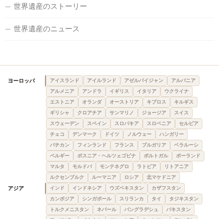
世界遺産のストーリー
世界遺産のニュース
ヨーロッパ
アイスランド
アイルランド
アゼルバイジャン
アルバニア
アルメニア
アンドラ
イギリス
イタリア
ウクライナ
エストニア
オランダ
オーストリア
キプロス
キルギス
ギリシャ
クロアチア
サンマリノ
ジョージア
スイス
スウェーデン
スペイン
スロバキア
スロベニア
セルビア
チェコ
デンマーク
ドイツ
ノルウェー
ハンガリー
バチカン
フィンランド
フランス
ブルガリア
ベラルーシ
ベルギー
ボスニア・ヘルツェゴビナ
ポルトガル
ポーランド
マルタ
モルドバ
モンテネグロ
ラトビア
リトアニア
ルクセンブルク
ルーマニア
ロシア
北マケドニア
アジア
インド
インドネシア
ウズベキスタン
カザフスタン
カンボジア
シンガポール
スリランカ
タイ
タジキスタン
トルクメニスタン
ネパール
バングラデシュ
パキスタン