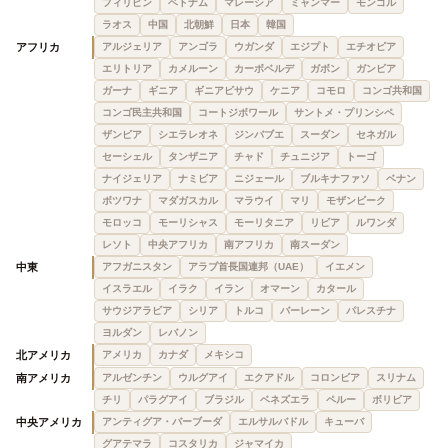
フィリピン
ベトナム
マレーシア
ミャンマー
モンゴル
ラオス
中国
北朝鮮
日本
韓国
アフリカ
アルジェリア
アンゴラ
ウガンダ
エジプト
エチオピア
エリトリア
カメルーン
カーボベルデ
ガボン
ガンビア
ガーナ
ギニア
ギニアビサウ
ケニア
コモロ
コンゴ共和国
コンゴ民主共和国
コートジボワール
サントメ・プリンシペ
ザンビア
シエラレオネ
ジンバブエ
スーダン
セネガル
セーシェル
タンザニア
チャド
チュニジア
トーゴ
ナイジェリア
ナミビア
ニジェール
ブルキナファソ
ベナン
ボツワナ
マダガスカル
マラウイ
マリ
モザンビーク
モロッコ
モーリシャス
モーリタニア
リビア
ルワンダ
レソト
中央アフリカ
南アフリカ
南スーダン
中東
アフガニスタン
アラブ首長国連邦（UAE）
イエメン
イスラエル
イラク
イラン
オマーン
カタール
サウジアラビア
シリア
トルコ
バーレーン
パレスチナ
ヨルダン
レバノン
北アメリカ
アメリカ
カナダ
メキシコ
南アメリカ
アルゼンチン
ウルグアイ
エクアドル
コロンビア
スリナム
チリ
パラグアイ
ブラジル
ベネズエラ
ペルー
ボリビア
中央アメリカ
アンティグア・バーブーダ
エルサルバドル
キューバ
グアテマラ
コスタリカ
ジャマイカ