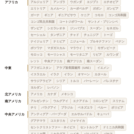
アフリカ
アルジェリア
アンゴラ
ウガンダ
エジプト
エチオピア
エリトリア
カメルーン
カーボベルデ
ガボン
ガンビア
ガーナ
ギニア
ギニアビサウ
ケニア
コモロ
コンゴ共和国
コンゴ民主共和国
コートジボワール
サントメ・プリンシペ
ザンビア
シエラレオネ
ジンバブエ
スーダン
セネガル
セーシェル
タンザニア
チャド
チュニジア
トーゴ
ナイジェリア
ナミビア
ニジェール
ブルキナファソ
ベナン
ボツワナ
マダガスカル
マラウイ
マリ
モザンビーク
モロッコ
モーリシャス
モーリタニア
リビア
ルワンダ
レソト
中央アフリカ
南アフリカ
南スーダン
中東
アフガニスタン
アラブ首長国連邦（UAE）
イエメン
イスラエル
イラク
イラン
オマーン
カタール
サウジアラビア
シリア
トルコ
バーレーン
パレスチナ
ヨルダン
レバノン
北アメリカ
アメリカ
カナダ
メキシコ
南アメリカ
アルゼンチン
ウルグアイ
エクアドル
コロンビア
スリナム
チリ
パラグアイ
ブラジル
ベネズエラ
ペルー
ボリビア
中央アメリカ
アンティグア・バーブーダ
エルサルバドル
キューバ
グアテマラ
コスタリカ
ジャマイカ
セントクリストファー・ネイビス
セントルシア
ドミニカ共和国
ドミニカ国
ニカラグア
ハイチ
バルバドス
パナマ