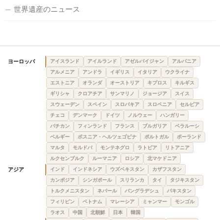
世界遺産のニュース
ヨーロッパ
アイスランド
アイルランド
アゼルバイジャン
アルバニア
アルメニア
アンドラ
イギリス
イタリア
ウクライナ
エストニア
オランダ
オーストリア
キプロス
キルギス
ギリシャ
クロアチア
サンマリノ
ジョージア
スイス
スウェーデン
スペイン
スロバキア
スロベニア
セルビア
チェコ
デンマーク
ドイツ
ノルウェー
ハンガリー
バチカン
フィンランド
フランス
ブルガリア
ベラルーシ
ベルギー
ボスニア・ヘルツェゴビナ
ポルトガル
ポーランド
マルタ
モルドバ
モンテネグロ
ラトビア
リトアニア
ルクセンブルク
ルーマニア
ロシア
北マケドニア
アジア
インド
インドネシア
ウズベキスタン
カザフスタン
カンボジア
シンガポール
スリランカ
タイ
タジキスタン
トルクメニスタン
ネパール
バングラデシュ
パキスタン
フィリピン
ベトナム
マレーシア
ミャンマー
モンゴル
ラオス
中国
北朝鮮
日本
韓国