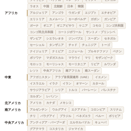
ラオス
中国
北朝鮮
日本
韓国
アフリカ
アルジェリア
アンゴラ
ウガンダ
エジプト
エチオピア
エリトリア
カメルーン
カーボベルデ
ガボン
ガンビア
ガーナ
ギニア
ギニアビサウ
ケニア
コモロ
コンゴ共和国
コンゴ民主共和国
コートジボワール
サントメ・プリンシペ
ザンビア
シエラレオネ
ジンバブエ
スーダン
セネガル
セーシェル
タンザニア
チャド
チュニジア
トーゴ
ナイジェリア
ナミビア
ニジェール
ブルキナファソ
ベナン
ボツワナ
マダガスカル
マラウイ
マリ
モザンビーク
モロッコ
モーリシャス
モーリタニア
リビア
ルワンダ
レソト
中央アフリカ
南アフリカ
南スーダン
中東
アフガニスタン
アラブ首長国連邦（UAE）
イエメン
イスラエル
イラク
イラン
オマーン
カタール
サウジアラビア
シリア
トルコ
バーレーン
パレスチナ
ヨルダン
レバノン
北アメリカ
アメリカ
カナダ
メキシコ
南アメリカ
アルゼンチン
ウルグアイ
エクアドル
コロンビア
スリナム
チリ
パラグアイ
ブラジル
ベネズエラ
ペルー
ボリビア
中央アメリカ
アンティグア・バーブーダ
エルサルバドル
キューバ
グアテマラ
コスタリカ
ジャマイカ