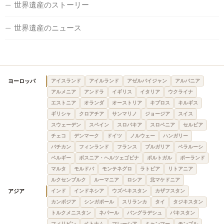
世界遺産のストーリー
世界遺産のニュース
ヨーロッパ
アイスランド
アイルランド
アゼルバイジャン
アルバニア
アルメニア
アンドラ
イギリス
イタリア
ウクライナ
エストニア
オランダ
オーストリア
キプロス
キルギス
ギリシャ
クロアチア
サンマリノ
ジョージア
スイス
スウェーデン
スペイン
スロバキア
スロベニア
セルビア
チェコ
デンマーク
ドイツ
ノルウェー
ハンガリー
バチカン
フィンランド
フランス
ブルガリア
ベラルーシ
ベルギー
ボスニア・ヘルツェゴビナ
ポルトガル
ポーランド
マルタ
モルドバ
モンテネグロ
ラトビア
リトアニア
ルクセンブルク
ルーマニア
ロシア
北マケドニア
アジア
インド
インドネシア
ウズベキスタン
カザフスタン
カンボジア
シンガポール
スリランカ
タイ
タジキスタン
トルクメニスタン
ネパール
バングラデシュ
パキスタン
フィリピン
ベトナム
マレーシア
ミャンマー
モンゴル