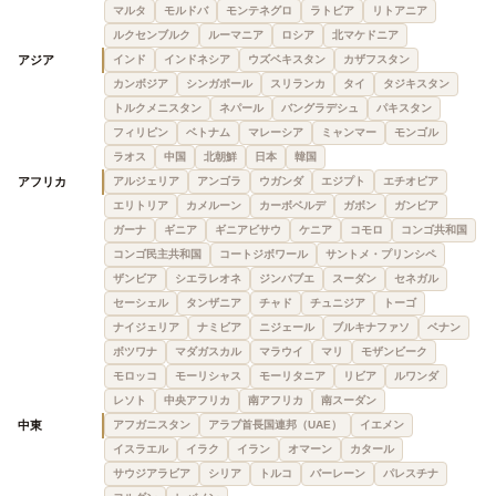
マルタ
モルドバ
モンテネグロ
ラトビア
リトアニア
ルクセンブルク
ルーマニア
ロシア
北マケドニア
アジア
インド
インドネシア
ウズベキスタン
カザフスタン
カンボジア
シンガポール
スリランカ
タイ
タジキスタン
トルクメニスタン
ネパール
バングラデシュ
パキスタン
フィリピン
ベトナム
マレーシア
ミャンマー
モンゴル
ラオス
中国
北朝鮮
日本
韓国
アフリカ
アルジェリア
アンゴラ
ウガンダ
エジプト
エチオピア
エリトリア
カメルーン
カーボベルデ
ガボン
ガンビア
ガーナ
ギニア
ギニアビサウ
ケニア
コモロ
コンゴ共和国
コンゴ民主共和国
コートジボワール
サントメ・プリンシペ
ザンビア
シエラレオネ
ジンバブエ
スーダン
セネガル
セーシェル
タンザニア
チャド
チュニジア
トーゴ
ナイジェリア
ナミビア
ニジェール
ブルキナファソ
ベナン
ボツワナ
マダガスカル
マラウイ
マリ
モザンビーク
モロッコ
モーリシャス
モーリタニア
リビア
ルワンダ
レソト
中央アフリカ
南アフリカ
南スーダン
中東
アフガニスタン
アラブ首長国連邦（UAE）
イエメン
イスラエル
イラク
イラン
オマーン
カタール
サウジアラビア
シリア
トルコ
バーレーン
パレスチナ