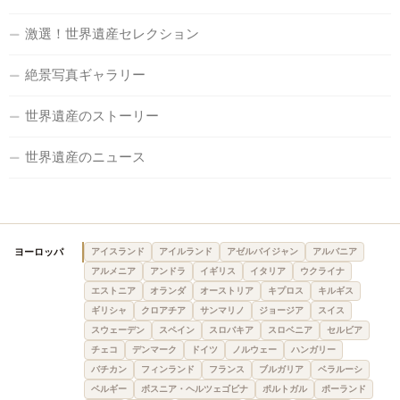
激選！世界遺産セレクション
絶景写真ギャラリー
世界遺産のストーリー
世界遺産のニュース
ヨーロッパ
アイスランド
アイルランド
アゼルバイジャン
アルバニア
アルメニア
アンドラ
イギリス
イタリア
ウクライナ
エストニア
オランダ
オーストリア
キプロス
キルギス
ギリシャ
クロアチア
サンマリノ
ジョージア
スイス
スウェーデン
スペイン
スロバキア
スロベニア
セルビア
チェコ
デンマーク
ドイツ
ノルウェー
ハンガリー
バチカン
フィンランド
フランス
ブルガリア
ベラルーシ
ベルギー
ボスニア・ヘルツェゴビナ
ポルトガル
ポーランド