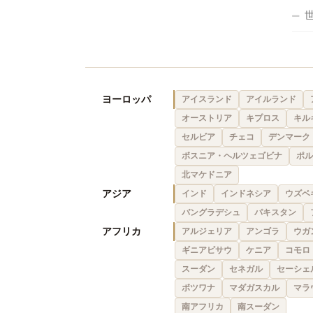
ヨーロッパ
アイスランド
アイルランド
オーストリア
キプロス
キル
セルビア
チェコ
デンマーク
ボスニア・ヘルツェゴビナ
ポル
北マケドニア
アジア
インド
インドネシア
ウズベ
バングラデシュ
パキスタン
アフリカ
アルジェリア
アンゴラ
ウガ
ギニアビサウ
ケニア
コモロ
スーダン
セネガル
セーシェ
ボツワナ
マダガスカル
マラ
南アフリカ
南スーダン