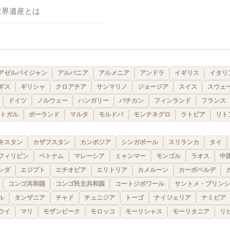
世界遺産とは
アゼルバイジャン
アルバニア
アルメニア
アンドラ
イギリス
イタリ
ギス
ギリシャ
クロアチア
サンマリノ
ジョージア
スイス
スウェ
ドイツ
ノルウェー
ハンガリー
バチカン
フィンランド
フランス
トガル
ポーランド
マルタ
モルドバ
モンテネグロ
ラトビア
リト
キスタン
カザフスタン
カンボジア
シンガポール
スリランカ
タイ
フィリピン
ベトナム
マレーシア
ミャンマー
モンゴル
ラオス
中
ンダ
エジプト
エチオピア
エリトリア
カメルーン
カーボベルデ
コンゴ共和国
コンゴ民主共和国
コートジボワール
サントメ・プリンシ
ル
タンザニア
チャド
チュニジア
トーゴ
ナイジェリア
ナミビア
ウイ
マリ
モザンビーク
モロッコ
モーリシャス
モーリタニア
リ