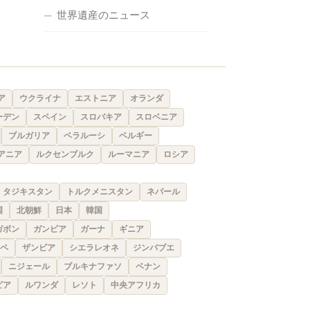
世界遺産のニュース
ア
ウクライナ
エストニア
オランダ
ーデン
スペイン
スロバキア
スロベニア
ブルガリア
ベラルーシ
ベルギー
アニア
ルクセンブルク
ルーマニア
ロシア
タジキスタン
トルクメニスタン
ネパール
国
北朝鮮
日本
韓国
ガボン
ガンビア
ガーナ
ギニア
ペ
ザンビア
シエラレオネ
ジンバブエ
ニジェール
ブルキナファソ
ベナン
ビア
ルワンダ
レソト
中央アフリカ