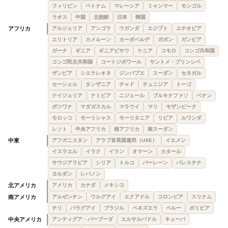
フィリピン
ベトナム
マレーシア
ミャンマー
モンゴル
ラオス
中国
北朝鮮
日本
韓国
アフリカ
アルジェリア
アンゴラ
ウガンダ
エジプト
エチオピア
エリトリア
カメルーン
カーボベルデ
ガボン
ガンビア
ガーナ
ギニア
ギニアビサウ
ケニア
コモロ
コンゴ共和国
コンゴ民主共和国
コートジボワール
サントメ・プリンシペ
ザンビア
シエラレオネ
ジンバブエ
スーダン
セネガル
セーシェル
タンザニア
チャド
チュニジア
トーゴ
ナイジェリア
ナミビア
ニジェール
ブルキナファソ
ベナン
ボツワナ
マダガスカル
マラウイ
マリ
モザンビーク
モロッコ
モーリシャス
モーリタニア
リビア
ルワンダ
レソト
中央アフリカ
南アフリカ
南スーダン
中東
アフガニスタン
アラブ首長国連邦（UAE）
イエメン
イスラエル
イラク
イラン
オマーン
カタール
サウジアラビア
シリア
トルコ
バーレーン
パレスチナ
ヨルダン
レバノン
北アメリカ
アメリカ
カナダ
メキシコ
南アメリカ
アルゼンチン
ウルグアイ
エクアドル
コロンビア
スリナム
チリ
パラグアイ
ブラジル
ベネズエラ
ペルー
ボリビア
中央アメリカ
アンティグア・バーブーダ
エルサルバドル
キューバ