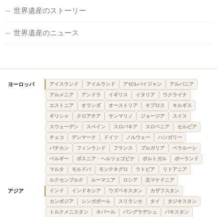
世界遺産のストーリー
世界遺産のニュース
ヨーロッパ
アイスランド
アイルランド
アゼルバイジャン
アルバニア
アルメニア
アンドラ
イギリス
イタリア
ウクライナ
エストニア
オランダ
オーストリア
キプロス
キルギス
ギリシャ
クロアチア
サンマリノ
ジョージア
スイス
スウェーデン
スペイン
スロバキア
スロベニア
セルビア
チェコ
デンマーク
ドイツ
ノルウェー
ハンガリー
バチカン
フィンランド
フランス
ブルガリア
ベラルーシ
ベルギー
ボスニア・ヘルツェゴビナ
ポルトガル
ポーランド
マルタ
モルドバ
モンテネグロ
ラトビア
リトアニア
ルクセンブルク
ルーマニア
ロシア
北マケドニア
アジア
インド
インドネシア
ウズベキスタン
カザフスタン
カンボジア
シンガポール
スリランカ
タイ
タジキスタン
トルクメニスタン
ネパール
バングラデシュ
パキスタン