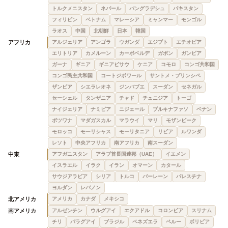
トルクメニスタン
ネパール
バングラデシュ
パキスタン
フィリピン
ベトナム
マレーシア
ミャンマー
モンゴル
ラオス
中国
北朝鮮
日本
韓国
アフリカ
アルジェリア
アンゴラ
ウガンダ
エジプト
エチオピア
エリトリア
カメルーン
カーボベルデ
ガボン
ガンビア
ガーナ
ギニア
ギニアビサウ
ケニア
コモロ
コンゴ共和国
コンゴ民主共和国
コートジボワール
サントメ・プリンシペ
ザンビア
シエラレオネ
ジンバブエ
スーダン
セネガル
セーシェル
タンザニア
チャド
チュニジア
トーゴ
ナイジェリア
ナミビア
ニジェール
ブルキナファソ
ベナン
ボツワナ
マダガスカル
マラウイ
マリ
モザンビーク
モロッコ
モーリシャス
モーリタニア
リビア
ルワンダ
レソト
中央アフリカ
南アフリカ
南スーダン
中東
アフガニスタン
アラブ首長国連邦（UAE）
イエメン
イスラエル
イラク
イラン
オマーン
カタール
サウジアラビア
シリア
トルコ
バーレーン
パレスチナ
ヨルダン
レバノン
北アメリカ
アメリカ
カナダ
メキシコ
南アメリカ
アルゼンチン
ウルグアイ
エクアドル
コロンビア
スリナム
チリ
パラグアイ
ブラジル
ベネズエラ
ペルー
ボリビア