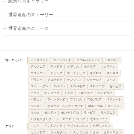
絶景写真ギャラリー
世界遺産のストーリー
世界遺産のニュース
ヨーロッパ
アイスランド
アイルランド
アゼルバイジャン
アルバニア
アルメニア
アンドラ
イギリス
イタリア
ウクライナ
エストニア
オランダ
オーストリア
キプロス
キルギス
ギリシャ
クロアチア
サンマリノ
ジョージア
スイス
スウェーデン
スペイン
スロバキア
スロベニア
セルビア
チェコ
デンマーク
ドイツ
ノルウェー
ハンガリー
バチカン
フィンランド
フランス
ブルガリア
ベラルーシ
ベルギー
ボスニア・ヘルツェゴビナ
ポルトガル
ポーランド
マルタ
モルドバ
モンテネグロ
ラトビア
リトアニア
ルクセンブルク
ルーマニア
ロシア
北マケドニア
アジア
インド
インドネシア
ウズベキスタン
カザフスタン
カンボジア
シンガポール
スリランカ
タイ
タジキスタン