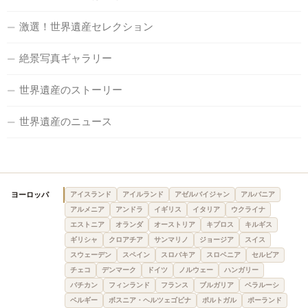
激選！世界遺産セレクション
絶景写真ギャラリー
世界遺産のストーリー
世界遺産のニュース
ヨーロッパ
アイスランド
アイルランド
アゼルバイジャン
アルバニア
アルメニア
アンドラ
イギリス
イタリア
ウクライナ
エストニア
オランダ
オーストリア
キプロス
キルギス
ギリシャ
クロアチア
サンマリノ
ジョージア
スイス
スウェーデン
スペイン
スロバキア
スロベニア
セルビア
チェコ
デンマーク
ドイツ
ノルウェー
ハンガリー
バチカン
フィンランド
フランス
ブルガリア
ベラルーシ
ベルギー
ボスニア・ヘルツェゴビナ
ポルトガル
ポーランド