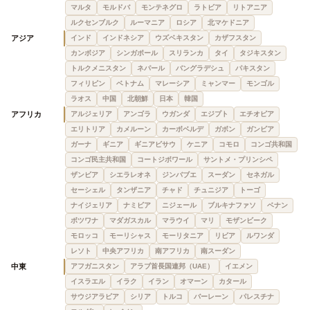
マルタ
モルドバ
モンテネグロ
ラトビア
リトアニア
ルクセンブルク
ルーマニア
ロシア
北マケドニア
アジア
インド
インドネシア
ウズベキスタン
カザフスタン
カンボジア
シンガポール
スリランカ
タイ
タジキスタン
トルクメニスタン
ネパール
バングラデシュ
パキスタン
フィリピン
ベトナム
マレーシア
ミャンマー
モンゴル
ラオス
中国
北朝鮮
日本
韓国
アフリカ
アルジェリア
アンゴラ
ウガンダ
エジプト
エチオピア
エリトリア
カメルーン
カーボベルデ
ガボン
ガンビア
ガーナ
ギニア
ギニアビサウ
ケニア
コモロ
コンゴ共和国
コンゴ民主共和国
コートジボワール
サントメ・プリンシペ
ザンビア
シエラレオネ
ジンバブエ
スーダン
セネガル
セーシェル
タンザニア
チャド
チュニジア
トーゴ
ナイジェリア
ナミビア
ニジェール
ブルキナファソ
ベナン
ボツワナ
マダガスカル
マラウイ
マリ
モザンビーク
モロッコ
モーリシャス
モーリタニア
リビア
ルワンダ
レソト
中央アフリカ
南アフリカ
南スーダン
中東
アフガニスタン
アラブ首長国連邦（UAE）
イエメン
イスラエル
イラク
イラン
オマーン
カタール
サウジアラビア
シリア
トルコ
バーレーン
パレスチナ