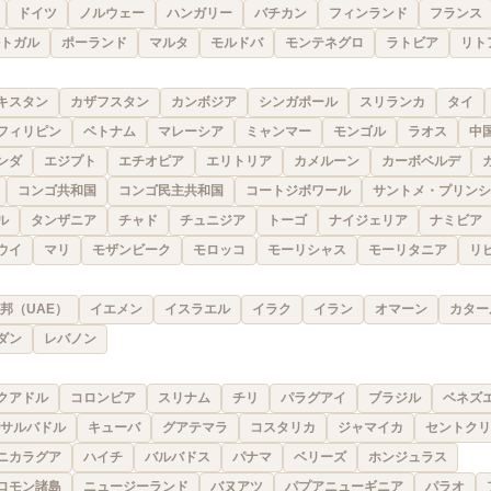
ドイツ
ノルウェー
ハンガリー
バチカン
フィンランド
フランス
トガル
ポーランド
マルタ
モルドバ
モンテネグロ
ラトビア
リト
キスタン
カザフスタン
カンボジア
シンガポール
スリランカ
タイ
フィリピン
ベトナム
マレーシア
ミャンマー
モンゴル
ラオス
中
ンダ
エジプト
エチオピア
エリトリア
カメルーン
カーボベルデ
コンゴ共和国
コンゴ民主共和国
コートジボワール
サントメ・プリンシ
ル
タンザニア
チャド
チュニジア
トーゴ
ナイジェリア
ナミビア
ウイ
マリ
モザンビーク
モロッコ
モーリシャス
モーリタニア
リ
邦（UAE）
イエメン
イスラエル
イラク
イラン
オマーン
カター
ダン
レバノン
クアドル
コロンビア
スリナム
チリ
パラグアイ
ブラジル
ベネズ
サルバドル
キューバ
グアテマラ
コスタリカ
ジャマイカ
セントクリ
ニカラグア
ハイチ
バルバドス
パナマ
ベリーズ
ホンジュラス
ロモン諸島
ニュージーランド
バヌアツ
パプアニューギニア
パラオ