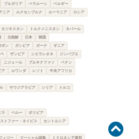
ブルガリア
ベラルーシ
ベルギー
アニア
ルクセンブルク
ルーマニア
ロシア
タジキスタン
トルクメニスタン
ネパール
国
北朝鮮
日本
韓国
ガボン
ガンビア
ガーナ
ギニア
ペ
ザンビア
シエラレオネ
ジンバブエ
ニジェール
ブルキナファソ
ベナン
ビア
ルワンダ
レソト
中央アフリカ
ル
サウジアラビア
シリア
トルコ
エラ
ペルー
ボリビア
ストファー・ネイビス
セントルシア
フィジー
マーシャル諸島
ミクロネシア連邦