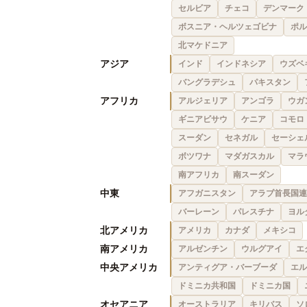
セルビア
チェコ
デンマーク
ボスニア・ヘルツェゴビナ
ポル
北マケドニア
アジア
インド
インドネシア
ウズベ
バングラデシュ
パキスタン
アフリカ
アルジェリア
アンゴラ
ウガ
ギニアビサウ
ケニア
コモロ
スーダン
セネガル
セーシェ
ボツワナ
マダガスカル
マラ
南アフリカ
南スーダン
中東
アフガニスタン
アラブ首長国連
バーレーン
パレスチナ
ヨル
北アメリカ
アメリカ
カナダ
メキシコ
南アメリカ
アルゼンチン
ウルグアイ
エ
中央アメリカ
アンティグア・バーブーダ
エル
ドミニカ共和国
ドミニカ国
オセアニア
オーストラリア
キリバス
ソ