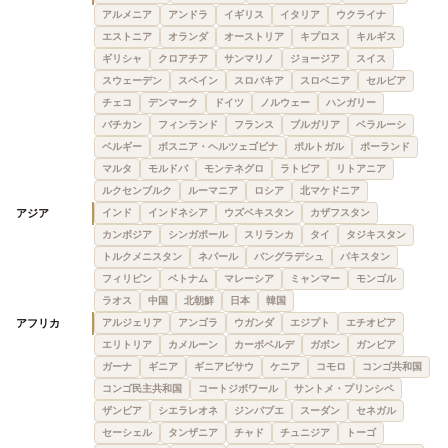
アルメニア
アンドラ
イギリス
イタリア
ウクライナ
エストニア
オランダ
オーストリア
キプロス
キルギス
ギリシャ
クロアチア
サンマリノ
ジョージア
スイス
スウェーデン
スペイン
スロバキア
スロベニア
セルビア
チェコ
デンマーク
ドイツ
ノルウェー
ハンガリー
バチカン
フィンランド
フランス
ブルガリア
ベラルーシ
ベルギー
ボスニア・ヘルツェゴビナ
ポルトガル
ポーランド
マルタ
モルドバ
モンテネグロ
ラトビア
リトアニア
ルクセンブルク
ルーマニア
ロシア
北マケドニア
アジア
インド
インドネシア
ウズベキスタン
カザフスタン
カンボジア
シンガポール
スリランカ
タイ
タジキスタン
トルクメニスタン
ネパール
バングラデシュ
パキスタン
フィリピン
ベトナム
マレーシア
ミャンマー
モンゴル
ラオス
中国
北朝鮮
日本
韓国
アフリカ
アルジェリア
アンゴラ
ウガンダ
エジプト
エチオピア
エリトリア
カメルーン
カーボベルデ
ガボン
ガンビア
ガーナ
ギニア
ギニアビサウ
ケニア
コモロ
コンゴ共和国
コンゴ民主共和国
コートジボワール
サントメ・プリンシペ
ザンビア
シエラレオネ
ジンバブエ
スーダン
セネガル
セーシェル
タンザニア
チャド
チュニジア
トーゴ