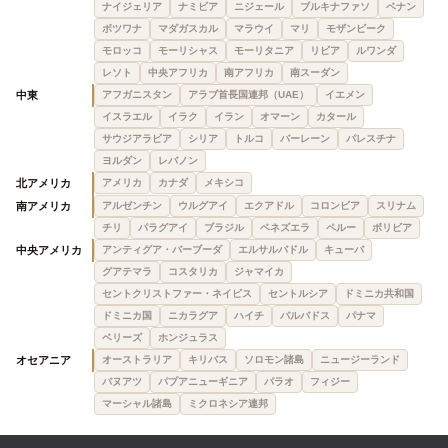
ナイジェリア
ナミビア
ニジェール
ブルキナファソ
ベナン
ボツワナ
マダガスカル
マラウイ
マリ
モザンビーク
モロッコ
モーリシャス
モーリタニア
リビア
ルワンダ
レソト
中央アフリカ
南アフリカ
南スーダン
中東
アフガニスタン
アラブ首長国連邦（UAE）
イエメン
イスラエル
イラク
イラン
オマーン
カタール
サウジアラビア
シリア
トルコ
バーレーン
パレスチナ
ヨルダン
レバノン
北アメリカ
アメリカ
カナダ
メキシコ
南アメリカ
アルゼンチン
ウルグアイ
エクアドル
コロンビア
スリナム
チリ
パラグアイ
ブラジル
ベネズエラ
ペルー
ボリビア
中央アメリカ
アンティグア・バーブーダ
エルサルバドル
キューバ
グアテマラ
コスタリカ
ジャマイカ
セントクリストファー・ネイビス
セントルシア
ドミニカ共和国
ドミニカ国
ニカラグア
ハイチ
バルバドス
パナマ
ベリーズ
ホンジュラス
オセアニア
オーストラリア
キリバス
ソロモン諸島
ニュージーランド
バヌアツ
パプアニューギニア
パラオ
フィジー
マーシャル諸島
ミクロネシア連邦