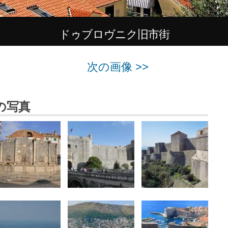
ドゥブロヴニク旧市街
次の画像 >>
の写真