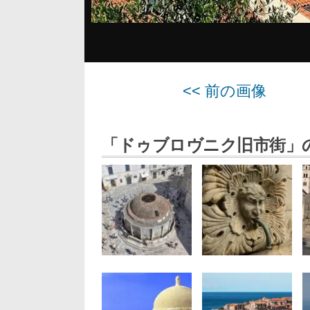
<< 前の画像
「ドゥブロヴニク旧市街」