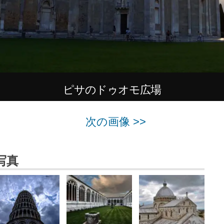
ピサのドゥオモ広場
次の画像 >>
写真