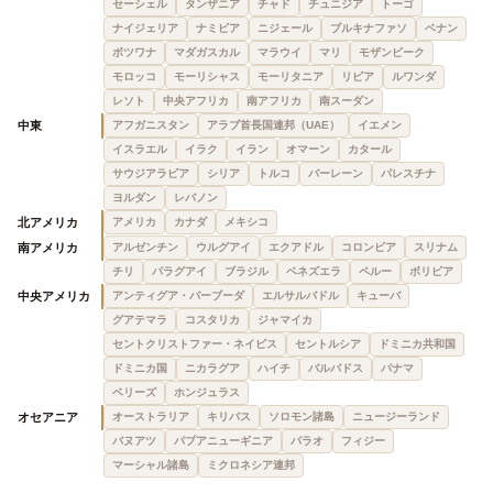
セーシェル
タンザニア
チャド
チュニジア
トーゴ
ナイジェリア
ナミビア
ニジェール
ブルキナファソ
ベナン
ボツワナ
マダガスカル
マラウイ
マリ
モザンビーク
モロッコ
モーリシャス
モーリタニア
リビア
ルワンダ
レソト
中央アフリカ
南アフリカ
南スーダン
中東
アフガニスタン
アラブ首長国連邦（UAE）
イエメン
イスラエル
イラク
イラン
オマーン
カタール
サウジアラビア
シリア
トルコ
バーレーン
パレスチナ
ヨルダン
レバノン
北アメリカ
アメリカ
カナダ
メキシコ
南アメリカ
アルゼンチン
ウルグアイ
エクアドル
コロンビア
スリナム
チリ
パラグアイ
ブラジル
ベネズエラ
ペルー
ボリビア
中央アメリカ
アンティグア・バーブーダ
エルサルバドル
キューバ
グアテマラ
コスタリカ
ジャマイカ
セントクリストファー・ネイビス
セントルシア
ドミニカ共和国
ドミニカ国
ニカラグア
ハイチ
バルバドス
パナマ
ベリーズ
ホンジュラス
オセアニア
オーストラリア
キリバス
ソロモン諸島
ニュージーランド
バヌアツ
パプアニューギニア
パラオ
フィジー
マーシャル諸島
ミクロネシア連邦