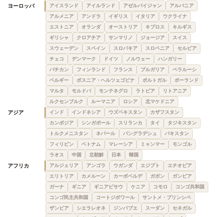
ヨーロッパ
アイスランド
アイルランド
アゼルバイジャン
アルバニア
アルメニア
アンドラ
イギリス
イタリア
ウクライナ
エストニア
オランダ
オーストリア
キプロス
キルギス
ギリシャ
クロアチア
サンマリノ
ジョージア
スイス
スウェーデン
スペイン
スロバキア
スロベニア
セルビア
チェコ
デンマーク
ドイツ
ノルウェー
ハンガリー
バチカン
フィンランド
フランス
ブルガリア
ベラルーシ
ベルギー
ボスニア・ヘルツェゴビナ
ポルトガル
ポーランド
マルタ
モルドバ
モンテネグロ
ラトビア
リトアニア
ルクセンブルク
ルーマニア
ロシア
北マケドニア
アジア
インド
インドネシア
ウズベキスタン
カザフスタン
カンボジア
シンガポール
スリランカ
タイ
タジキスタン
トルクメニスタン
ネパール
バングラデシュ
パキスタン
フィリピン
ベトナム
マレーシア
ミャンマー
モンゴル
ラオス
中国
北朝鮮
日本
韓国
アフリカ
アルジェリア
アンゴラ
ウガンダ
エジプト
エチオピア
エリトリア
カメルーン
カーボベルデ
ガボン
ガンビア
ガーナ
ギニア
ギニアビサウ
ケニア
コモロ
コンゴ共和国
コンゴ民主共和国
コートジボワール
サントメ・プリンシペ
ザンビア
シエラレオネ
ジンバブエ
スーダン
セネガル