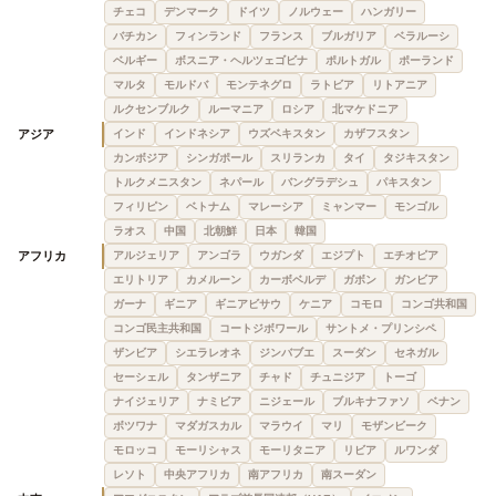
チェコ
デンマーク
ドイツ
ノルウェー
ハンガリー
バチカン
フィンランド
フランス
ブルガリア
ベラルーシ
ベルギー
ボスニア・ヘルツェゴビナ
ポルトガル
ポーランド
マルタ
モルドバ
モンテネグロ
ラトビア
リトアニア
ルクセンブルク
ルーマニア
ロシア
北マケドニア
アジア
インド
インドネシア
ウズベキスタン
カザフスタン
カンボジア
シンガポール
スリランカ
タイ
タジキスタン
トルクメニスタン
ネパール
バングラデシュ
パキスタン
フィリピン
ベトナム
マレーシア
ミャンマー
モンゴル
ラオス
中国
北朝鮮
日本
韓国
アフリカ
アルジェリア
アンゴラ
ウガンダ
エジプト
エチオピア
エリトリア
カメルーン
カーボベルデ
ガボン
ガンビア
ガーナ
ギニア
ギニアビサウ
ケニア
コモロ
コンゴ共和国
コンゴ民主共和国
コートジボワール
サントメ・プリンシペ
ザンビア
シエラレオネ
ジンバブエ
スーダン
セネガル
セーシェル
タンザニア
チャド
チュニジア
トーゴ
ナイジェリア
ナミビア
ニジェール
ブルキナファソ
ベナン
ボツワナ
マダガスカル
マラウイ
マリ
モザンビーク
モロッコ
モーリシャス
モーリタニア
リビア
ルワンダ
レソト
中央アフリカ
南アフリカ
南スーダン