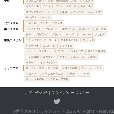
中東
アフガニスタン
アラブ首長国連邦（UAE）
イエメン
イスラエル
イラク
イラン
オマーン
カタール
サウジアラビア
シリア
トルコ
バーレーン
パレスチナ
ヨルダン
レバノン
北アメリカ
アメリカ
カナダ
メキシコ
南アメリカ
アルゼンチン
ウルグアイ
エクアドル
コロンビア
スリナム
チリ
パラグアイ
ブラジル
ベネズエラ
ペルー
ボリビア
中央アメリカ
アンティグア・バーブーダ
エルサルバドル
キューバ
グアテマラ
コスタリカ
ジャマイカ
セントクリストファー・ネイビス
セントルシア
ドミニカ共和国
ドミニカ国
ニカラグア
ハイチ
バルバドス
パナマ
ベリーズ
ホンジュラス
オセアニア
オーストラリア
キリバス
ソロモン諸島
ニュージーランド
バヌアツ
パプアニューギニア
パラオ
フィジー
マーシャル諸島
ミクロネシア連邦
お問い合わせ
｜
プライバシーポリシー
©世界遺産オンラインガイド 2026. All Rights Reserved.