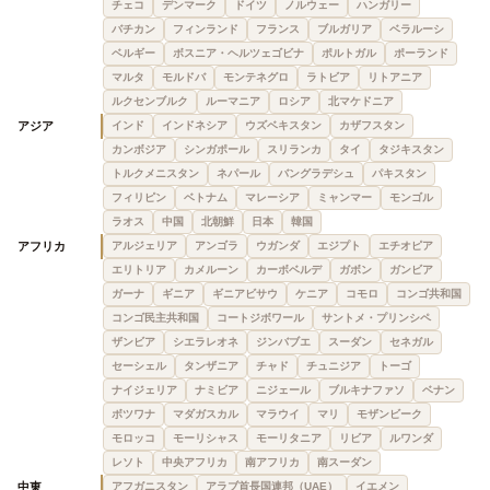
チェコ
デンマーク
ドイツ
ノルウェー
ハンガリー
バチカン
フィンランド
フランス
ブルガリア
ベラルーシ
ベルギー
ボスニア・ヘルツェゴビナ
ポルトガル
ポーランド
マルタ
モルドバ
モンテネグロ
ラトビア
リトアニア
ルクセンブルク
ルーマニア
ロシア
北マケドニア
アジア
インド
インドネシア
ウズベキスタン
カザフスタン
カンボジア
シンガポール
スリランカ
タイ
タジキスタン
トルクメニスタン
ネパール
バングラデシュ
パキスタン
フィリピン
ベトナム
マレーシア
ミャンマー
モンゴル
ラオス
中国
北朝鮮
日本
韓国
アフリカ
アルジェリア
アンゴラ
ウガンダ
エジプト
エチオピア
エリトリア
カメルーン
カーボベルデ
ガボン
ガンビア
ガーナ
ギニア
ギニアビサウ
ケニア
コモロ
コンゴ共和国
コンゴ民主共和国
コートジボワール
サントメ・プリンシペ
ザンビア
シエラレオネ
ジンバブエ
スーダン
セネガル
セーシェル
タンザニア
チャド
チュニジア
トーゴ
ナイジェリア
ナミビア
ニジェール
ブルキナファソ
ベナン
ボツワナ
マダガスカル
マラウイ
マリ
モザンビーク
モロッコ
モーリシャス
モーリタニア
リビア
ルワンダ
レソト
中央アフリカ
南アフリカ
南スーダン
中東
アフガニスタン
アラブ首長国連邦（UAE）
イエメン