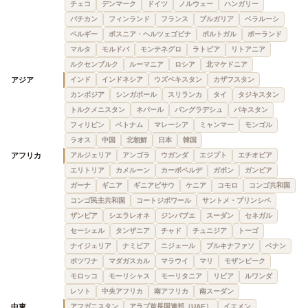
チェコ
デンマーク
ドイツ
ノルウェー
ハンガリー
バチカン
フィンランド
フランス
ブルガリア
ベラルーシ
ベルギー
ボスニア・ヘルツェゴビナ
ポルトガル
ポーランド
マルタ
モルドバ
モンテネグロ
ラトビア
リトアニア
ルクセンブルク
ルーマニア
ロシア
北マケドニア
アジア
インド
インドネシア
ウズベキスタン
カザフスタン
カンボジア
シンガポール
スリランカ
タイ
タジキスタン
トルクメニスタン
ネパール
バングラデシュ
パキスタン
フィリピン
ベトナム
マレーシア
ミャンマー
モンゴル
ラオス
中国
北朝鮮
日本
韓国
アフリカ
アルジェリア
アンゴラ
ウガンダ
エジプト
エチオピア
エリトリア
カメルーン
カーボベルデ
ガボン
ガンビア
ガーナ
ギニア
ギニアビサウ
ケニア
コモロ
コンゴ共和国
コンゴ民主共和国
コートジボワール
サントメ・プリンシペ
ザンビア
シエラレオネ
ジンバブエ
スーダン
セネガル
セーシェル
タンザニア
チャド
チュニジア
トーゴ
ナイジェリア
ナミビア
ニジェール
ブルキナファソ
ベナン
ボツワナ
マダガスカル
マラウイ
マリ
モザンビーク
モロッコ
モーリシャス
モーリタニア
リビア
ルワンダ
レソト
中央アフリカ
南アフリカ
南スーダン
中東
アフガニスタン
アラブ首長国連邦（UAE）
イエメン