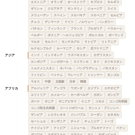
エストニア
オランダ
オーストリア
キプロス
キルギス
ギリシャ
クロアチア
サンマリノ
ジョージア
スイス
スウェーデン
スペイン
スロバキア
スロベニア
セルビア
チェコ
デンマーク
ドイツ
ノルウェー
ハンガリー
バチカン
フィンランド
フランス
ブルガリア
ベラルーシ
ベルギー
ボスニア・ヘルツェゴビナ
ポルトガル
ポーランド
マルタ
モルドバ
モンテネグロ
ラトビア
リトアニア
ルクセンブルク
ルーマニア
ロシア
北マケドニア
アジア
インド
インドネシア
ウズベキスタン
カザフスタン
カンボジア
シンガポール
スリランカ
タイ
タジキスタン
トルクメニスタン
ネパール
バングラデシュ
パキスタン
フィリピン
ベトナム
マレーシア
ミャンマー
モンゴル
ラオス
中国
北朝鮮
日本
韓国
アフリカ
アルジェリア
アンゴラ
ウガンダ
エジプト
エチオピア
エリトリア
カメルーン
カーボベルデ
ガボン
ガンビア
ガーナ
ギニア
ギニアビサウ
ケニア
コモロ
コンゴ共和国
コンゴ民主共和国
コートジボワール
サントメ・プリンシペ
ザンビア
シエラレオネ
ジンバブエ
スーダン
セネガル
セーシェル
タンザニア
チャド
チュニジア
トーゴ
ナイジェリア
ナミビア
ニジェール
ブルキナファソ
ベナン
ボツワナ
マダガスカル
マラウイ
マリ
モザンビーク