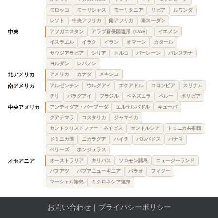
モロッコ
モーリシャス
モーリタニア
リビア
ルワンダ
レソト
中央アフリカ
南アフリカ
南スーダン
中東
アフガニスタン
アラブ首長国連邦（UAE）
イエメン
イスラエル
イラク
イラン
オマーン
カタール
サウジアラビア
シリア
トルコ
バーレーン
パレスチナ
ヨルダン
レバノン
北アメリカ
アメリカ
カナダ
メキシコ
南アメリカ
アルゼンチン
ウルグアイ
エクアドル
コロンビア
スリナム
チリ
パラグアイ
ブラジル
ベネズエラ
ペルー
ボリビア
中央アメリカ
アンティグア・バーブーダ
エルサルバドル
キューバ
グアテマラ
コスタリカ
ジャマイカ
セントクリストファー・ネイビス
セントルシア
ドミニカ共和国
ドミニカ国
ニカラグア
ハイチ
バルバドス
パナマ
ベリーズ
ホンジュラス
オセアニア
オーストラリア
キリバス
ソロモン諸島
ニュージーランド
バヌアツ
パプアニューギニア
パラオ
フィジー
マーシャル諸島
ミクロネシア連邦
お問い合わせ
｜
プライバシーポリシー