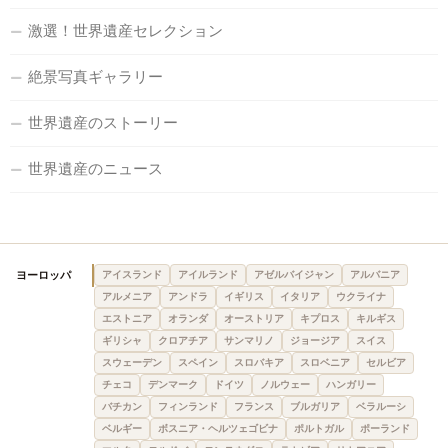
激選！世界遺産セレクション
絶景写真ギャラリー
世界遺産のストーリー
世界遺産のニュース
ヨーロッパ
アイスランド
アイルランド
アゼルバイジャン
アルバニア
アルメニア
アンドラ
イギリス
イタリア
ウクライナ
エストニア
オランダ
オーストリア
キプロス
キルギス
ギリシャ
クロアチア
サンマリノ
ジョージア
スイス
スウェーデン
スペイン
スロバキア
スロベニア
セルビア
チェコ
デンマーク
ドイツ
ノルウェー
ハンガリー
バチカン
フィンランド
フランス
ブルガリア
ベラルーシ
ベルギー
ボスニア・ヘルツェゴビナ
ポルトガル
ポーランド