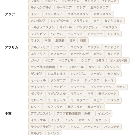
マルタ
モルドバ
モンテネグロ
ラトビア
リトアニア
ルクセンブルク
ルーマニア
ロシア
北マケドニア
アジア
インド
インドネシア
ウズベキスタン
カザフスタン
カンボジア
シンガポール
スリランカ
タイ
タジキスタン
トルクメニスタン
ネパール
バングラデシュ
パキスタン
フィリピン
ベトナム
マレーシア
ミャンマー
モンゴル
ラオス
中国
北朝鮮
日本
韓国
アフリカ
アルジェリア
アンゴラ
ウガンダ
エジプト
エチオピア
エリトリア
カメルーン
カーボベルデ
ガボン
ガンビア
ガーナ
ギニア
ギニアビサウ
ケニア
コモロ
コンゴ共和国
コンゴ民主共和国
コートジボワール
サントメ・プリンシペ
ザンビア
シエラレオネ
ジンバブエ
スーダン
セネガル
セーシェル
タンザニア
チャド
チュニジア
トーゴ
ナイジェリア
ナミビア
ニジェール
ブルキナファソ
ベナン
ボツワナ
マダガスカル
マラウイ
マリ
モザンビーク
モロッコ
モーリシャス
モーリタニア
リビア
ルワンダ
レソト
中央アフリカ
南アフリカ
南スーダン
中東
アフガニスタン
アラブ首長国連邦（UAE）
イエメン
イスラエル
イラク
イラン
オマーン
カタール
サウジアラビア
シリア
トルコ
バーレーン
パレスチナ
ヨルダン
レバノン