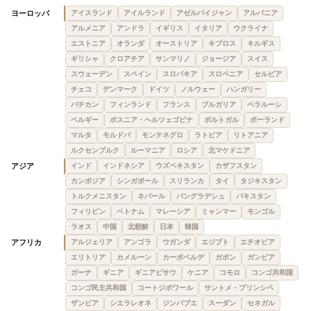
ヨーロッパ
アイスランド
アイルランド
アゼルバイジャン
アルバニア
アルメニア
アンドラ
イギリス
イタリア
ウクライナ
エストニア
オランダ
オーストリア
キプロス
キルギス
ギリシャ
クロアチア
サンマリノ
ジョージア
スイス
スウェーデン
スペイン
スロバキア
スロベニア
セルビア
チェコ
デンマーク
ドイツ
ノルウェー
ハンガリー
バチカン
フィンランド
フランス
ブルガリア
ベラルーシ
ベルギー
ボスニア・ヘルツェゴビナ
ポルトガル
ポーランド
マルタ
モルドバ
モンテネグロ
ラトビア
リトアニア
ルクセンブルク
ルーマニア
ロシア
北マケドニア
アジア
インド
インドネシア
ウズベキスタン
カザフスタン
カンボジア
シンガポール
スリランカ
タイ
タジキスタン
トルクメニスタン
ネパール
バングラデシュ
パキスタン
フィリピン
ベトナム
マレーシア
ミャンマー
モンゴル
ラオス
中国
北朝鮮
日本
韓国
アフリカ
アルジェリア
アンゴラ
ウガンダ
エジプト
エチオピア
エリトリア
カメルーン
カーボベルデ
ガボン
ガンビア
ガーナ
ギニア
ギニアビサウ
ケニア
コモロ
コンゴ共和国
コンゴ民主共和国
コートジボワール
サントメ・プリンシペ
ザンビア
シエラレオネ
ジンバブエ
スーダン
セネガル