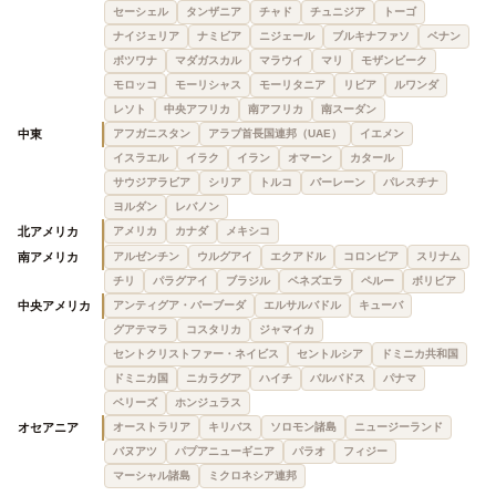
セーシェル
タンザニア
チャド
チュニジア
トーゴ
ナイジェリア
ナミビア
ニジェール
ブルキナファソ
ベナン
ボツワナ
マダガスカル
マラウイ
マリ
モザンビーク
モロッコ
モーリシャス
モーリタニア
リビア
ルワンダ
レソト
中央アフリカ
南アフリカ
南スーダン
中東
アフガニスタン
アラブ首長国連邦（UAE）
イエメン
イスラエル
イラク
イラン
オマーン
カタール
サウジアラビア
シリア
トルコ
バーレーン
パレスチナ
ヨルダン
レバノン
北アメリカ
アメリカ
カナダ
メキシコ
南アメリカ
アルゼンチン
ウルグアイ
エクアドル
コロンビア
スリナム
チリ
パラグアイ
ブラジル
ベネズエラ
ペルー
ボリビア
中央アメリカ
アンティグア・バーブーダ
エルサルバドル
キューバ
グアテマラ
コスタリカ
ジャマイカ
セントクリストファー・ネイビス
セントルシア
ドミニカ共和国
ドミニカ国
ニカラグア
ハイチ
バルバドス
パナマ
ベリーズ
ホンジュラス
オセアニア
オーストラリア
キリバス
ソロモン諸島
ニュージーランド
バヌアツ
パプアニューギニア
パラオ
フィジー
マーシャル諸島
ミクロネシア連邦