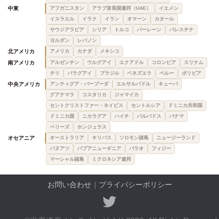
中東
アフガニスタン
アラブ首長国連邦（UAE）
イエメン
イスラエル
イラク
イラン
オマーン
カタール
サウジアラビア
シリア
トルコ
バーレーン
パレスチナ
ヨルダン
レバノン
北アメリカ
アメリカ
カナダ
メキシコ
南アメリカ
アルゼンチン
ウルグアイ
エクアドル
コロンビア
スリナム
チリ
パラグアイ
ブラジル
ベネズエラ
ペルー
ボリビア
中央アメリカ
アンティグア・バーブーダ
エルサルバドル
キューバ
グアテマラ
コスタリカ
ジャマイカ
セントクリストファー・ネイビス
セントルシア
ドミニカ共和国
ドミニカ国
ニカラグア
ハイチ
バルバドス
パナマ
ベリーズ
ホンジュラス
オセアニア
オーストラリア
キリバス
ソロモン諸島
ニュージーランド
バヌアツ
パプアニューギニア
パラオ
フィジー
マーシャル諸島
ミクロネシア連邦
お問い合わせ
｜
プライバシーポリシー