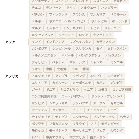
スウェーデン
スペイン
スロバキア
スロベニア
セルビア
チェコ
デンマーク
ドイツ
ノルウェー
ハンガリー
バチカン
フィンランド
フランス
ブルガリア
ベラルーシ
ベルギー
ボスニア・ヘルツェゴビナ
ポルトガル
ポーランド
マルタ
モルドバ
モンテネグロ
ラトビア
リトアニア
ルクセンブルク
ルーマニア
ロシア
北マケドニア
アジア
インド
インドネシア
ウズベキスタン
カザフスタン
カンボジア
シンガポール
スリランカ
タイ
タジキスタン
トルクメニスタン
ネパール
バングラデシュ
パキスタン
フィリピン
ベトナム
マレーシア
ミャンマー
モンゴル
ラオス
中国
北朝鮮
日本
韓国
アフリカ
アルジェリア
アンゴラ
ウガンダ
エジプト
エチオピア
エリトリア
カメルーン
カーボベルデ
ガボン
ガンビア
ガーナ
ギニア
ギニアビサウ
ケニア
コモロ
コンゴ共和国
コンゴ民主共和国
コートジボワール
サントメ・プリンシペ
ザンビア
シエラレオネ
ジンバブエ
スーダン
セネガル
セーシェル
タンザニア
チャド
チュニジア
トーゴ
ナイジェリア
ナミビア
ニジェール
ブルキナファソ
ベナン
ボツワナ
マダガスカル
マラウイ
マリ
モザンビーク
モロッコ
モーリシャス
モーリタニア
リビア
ルワンダ
レソト
中央アフリカ
南アフリカ
南スーダン