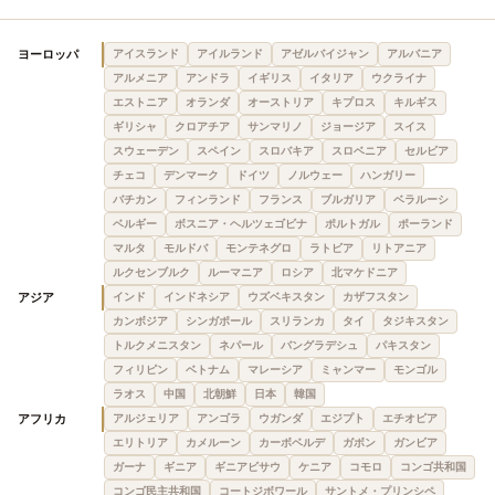
ヨーロッパ
アイスランド
アイルランド
アゼルバイジャン
アルバニア
アルメニア
アンドラ
イギリス
イタリア
ウクライナ
エストニア
オランダ
オーストリア
キプロス
キルギス
ギリシャ
クロアチア
サンマリノ
ジョージア
スイス
スウェーデン
スペイン
スロバキア
スロベニア
セルビア
チェコ
デンマーク
ドイツ
ノルウェー
ハンガリー
バチカン
フィンランド
フランス
ブルガリア
ベラルーシ
ベルギー
ボスニア・ヘルツェゴビナ
ポルトガル
ポーランド
マルタ
モルドバ
モンテネグロ
ラトビア
リトアニア
ルクセンブルク
ルーマニア
ロシア
北マケドニア
アジア
インド
インドネシア
ウズベキスタン
カザフスタン
カンボジア
シンガポール
スリランカ
タイ
タジキスタン
トルクメニスタン
ネパール
バングラデシュ
パキスタン
フィリピン
ベトナム
マレーシア
ミャンマー
モンゴル
ラオス
中国
北朝鮮
日本
韓国
アフリカ
アルジェリア
アンゴラ
ウガンダ
エジプト
エチオピア
エリトリア
カメルーン
カーボベルデ
ガボン
ガンビア
ガーナ
ギニア
ギニアビサウ
ケニア
コモロ
コンゴ共和国
コンゴ民主共和国
コートジボワール
サントメ・プリンシペ