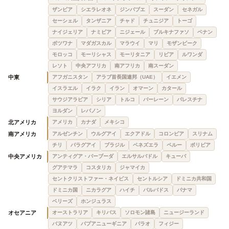
ザンビア
シエラレオネ
ジンバブエ
スーダン
セネガル
セーシェル
タンザニア
チャド
チュニジア
トーゴ
ナイジェリア
ナミビア
ニジェール
ブルキナファソ
ベナン
ボツワナ
マダガスカル
マラウイ
マリ
モザンビーク
モロッコ
モーリシャス
モーリタニア
リビア
ルワンダ
レソト
中央アフリカ
南アフリカ
南スーダン
中東
アフガニスタン
アラブ首長国連邦（UAE）
イエメン
イスラエル
イラク
イラン
オマーン
カタール
サウジアラビア
シリア
トルコ
バーレーン
パレスチナ
ヨルダン
レバノン
北アメリカ
アメリカ
カナダ
メキシコ
南アメリカ
アルゼンチン
ウルグアイ
エクアドル
コロンビア
スリナム
チリ
パラグアイ
ブラジル
ベネズエラ
ペルー
ボリビア
中央アメリカ
アンティグア・バーブーダ
エルサルバドル
キューバ
グアテマラ
コスタリカ
ジャマイカ
セントクリストファー・ネイビス
セントルシア
ドミニカ共和国
ドミニカ国
ニカラグア
ハイチ
バルバドス
パナマ
ベリーズ
ホンジュラス
オセアニア
オーストラリア
キリバス
ソロモン諸島
ニュージーランド
バヌアツ
パプアニューギニア
パラオ
フィジー