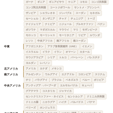
ガーナ
ギニア
ギニアビサウ
ケニア
コモロ
コンゴ共和国
コンゴ民主共和国
コートジボワール
サントメ・プリンシペ
ザンビア
シエラレオネ
ジンバブエ
スーダン
セネガル
セーシェル
タンザニア
チャド
チュニジア
トーゴ
ナイジェリア
ナミビア
ニジェール
ブルキナファソ
ベナン
ボツワナ
マダガスカル
マラウイ
マリ
モザンビーク
モロッコ
モーリシャス
モーリタニア
リビア
ルワンダ
レソト
中央アフリカ
南アフリカ
南スーダン
中東
アフガニスタン
アラブ首長国連邦（UAE）
イエメン
イスラエル
イラク
イラン
オマーン
カタール
サウジアラビア
シリア
トルコ
バーレーン
パレスチナ
ヨルダン
レバノン
北アメリカ
アメリカ
カナダ
メキシコ
南アメリカ
アルゼンチン
ウルグアイ
エクアドル
コロンビア
スリナム
チリ
パラグアイ
ブラジル
ベネズエラ
ペルー
ボリビア
中央アメリカ
アンティグア・バーブーダ
エルサルバドル
キューバ
グアテマラ
コスタリカ
ジャマイカ
セントクリストファー・ネイビス
セントルシア
ドミニカ共和国
ドミニカ国
ニカラグア
ハイチ
バルバドス
パナマ
ベリーズ
ホンジュラス