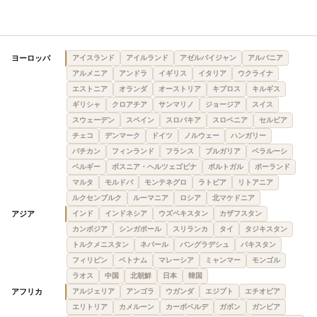
ヨーロッパ
アイスランド
アイルランド
アゼルバイジャン
アルバニア
アルメニア
アンドラ
イギリス
イタリア
ウクライナ
エストニア
オランダ
オーストリア
キプロス
キルギス
ギリシャ
クロアチア
サンマリノ
ジョージア
スイス
スウェーデン
スペイン
スロバキア
スロベニア
セルビア
チェコ
デンマーク
ドイツ
ノルウェー
ハンガリー
バチカン
フィンランド
フランス
ブルガリア
ベラルーシ
ベルギー
ボスニア・ヘルツェゴビナ
ポルトガル
ポーランド
マルタ
モルドバ
モンテネグロ
ラトビア
リトアニア
ルクセンブルク
ルーマニア
ロシア
北マケドニア
アジア
インド
インドネシア
ウズベキスタン
カザフスタン
カンボジア
シンガポール
スリランカ
タイ
タジキスタン
トルクメニスタン
ネパール
バングラデシュ
パキスタン
フィリピン
ベトナム
マレーシア
ミャンマー
モンゴル
ラオス
中国
北朝鮮
日本
韓国
アフリカ
アルジェリア
アンゴラ
ウガンダ
エジプト
エチオピア
エリトリア
カメルーン
カーボベルデ
ガボン
ガンビア