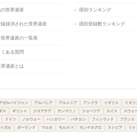
負の世界遺産
国別ランキング
登録抹消された世界遺産
国別登録数ランキング
全世界遺産の一覧表
よくある質問
世界遺産とは
アゼルバイジャン
アルバニア
アルメニア
アンドラ
イギリス
イタリ
ギス
ギリシャ
クロアチア
サンマリノ
ジョージア
スイス
スウェ
ドイツ
ノルウェー
ハンガリー
バチカン
フィンランド
フランス
トガル
ポーランド
マルタ
モルドバ
モンテネグロ
ラトビア
リト