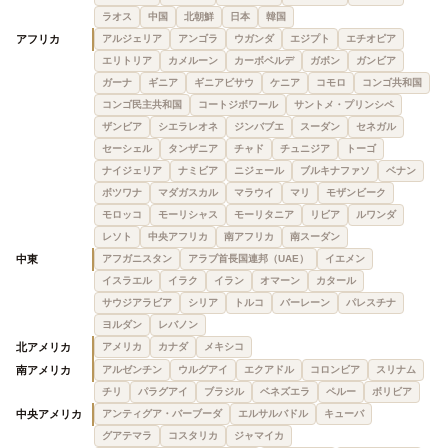
ラオス
中国
北朝鮮
日本
韓国
アフリカ
アルジェリア
アンゴラ
ウガンダ
エジプト
エチオピア
エリトリア
カメルーン
カーボベルデ
ガボン
ガンビア
ガーナ
ギニア
ギニアビサウ
ケニア
コモロ
コンゴ共和国
コンゴ民主共和国
コートジボワール
サントメ・プリンシペ
ザンビア
シエラレオネ
ジンバブエ
スーダン
セネガル
セーシェル
タンザニア
チャド
チュニジア
トーゴ
ナイジェリア
ナミビア
ニジェール
ブルキナファソ
ベナン
ボツワナ
マダガスカル
マラウイ
マリ
モザンビーク
モロッコ
モーリシャス
モーリタニア
リビア
ルワンダ
レソト
中央アフリカ
南アフリカ
南スーダン
中東
アフガニスタン
アラブ首長国連邦（UAE）
イエメン
イスラエル
イラク
イラン
オマーン
カタール
サウジアラビア
シリア
トルコ
バーレーン
パレスチナ
ヨルダン
レバノン
北アメリカ
アメリカ
カナダ
メキシコ
南アメリカ
アルゼンチン
ウルグアイ
エクアドル
コロンビア
スリナム
チリ
パラグアイ
ブラジル
ベネズエラ
ペルー
ボリビア
中央アメリカ
アンティグア・バーブーダ
エルサルバドル
キューバ
グアテマラ
コスタリカ
ジャマイカ