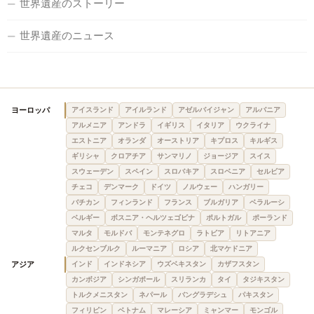
世界遺産のストーリー
世界遺産のニュース
ヨーロッパ
アイスランド
アイルランド
アゼルバイジャン
アルバニア
アルメニア
アンドラ
イギリス
イタリア
ウクライナ
エストニア
オランダ
オーストリア
キプロス
キルギス
ギリシャ
クロアチア
サンマリノ
ジョージア
スイス
スウェーデン
スペイン
スロバキア
スロベニア
セルビア
チェコ
デンマーク
ドイツ
ノルウェー
ハンガリー
バチカン
フィンランド
フランス
ブルガリア
ベラルーシ
ベルギー
ボスニア・ヘルツェゴビナ
ポルトガル
ポーランド
マルタ
モルドバ
モンテネグロ
ラトビア
リトアニア
ルクセンブルク
ルーマニア
ロシア
北マケドニア
アジア
インド
インドネシア
ウズベキスタン
カザフスタン
カンボジア
シンガポール
スリランカ
タイ
タジキスタン
トルクメニスタン
ネパール
バングラデシュ
パキスタン
フィリピン
ベトナム
マレーシア
ミャンマー
モンゴル