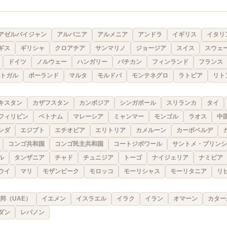
アゼルバイジャン
アルバニア
アルメニア
アンドラ
イギリス
イタリ
ギス
ギリシャ
クロアチア
サンマリノ
ジョージア
スイス
スウェ
ドイツ
ノルウェー
ハンガリー
バチカン
フィンランド
フランス
トガル
ポーランド
マルタ
モルドバ
モンテネグロ
ラトビア
リト
キスタン
カザフスタン
カンボジア
シンガポール
スリランカ
タイ
フィリピン
ベトナム
マレーシア
ミャンマー
モンゴル
ラオス
中
ンダ
エジプト
エチオピア
エリトリア
カメルーン
カーボベルデ
コンゴ共和国
コンゴ民主共和国
コートジボワール
サントメ・プリンシ
ル
タンザニア
チャド
チュニジア
トーゴ
ナイジェリア
ナミビア
ウイ
マリ
モザンビーク
モロッコ
モーリシャス
モーリタニア
リ
邦（UAE）
イエメン
イスラエル
イラク
イラン
オマーン
カター
ダン
レバノン