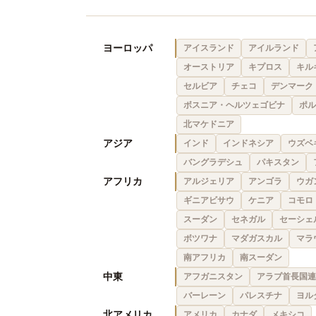
ヨーロッパ
アイスランド
アイルランド
オーストリア
キプロス
キル
セルビア
チェコ
デンマーク
ボスニア・ヘルツェゴビナ
ポル
北マケドニア
アジア
インド
インドネシア
ウズベ
バングラデシュ
パキスタン
アフリカ
アルジェリア
アンゴラ
ウガ
ギニアビサウ
ケニア
コモロ
スーダン
セネガル
セーシェ
ボツワナ
マダガスカル
マラ
南アフリカ
南スーダン
中東
アフガニスタン
アラブ首長国連
バーレーン
パレスチナ
ヨル
北アメリカ
アメリカ
カナダ
メキシコ