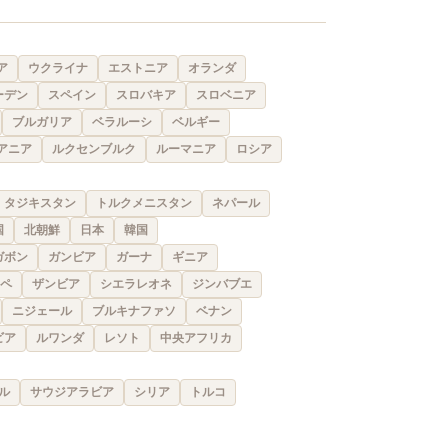
ア
ウクライナ
エストニア
オランダ
ーデン
スペイン
スロバキア
スロベニア
ブルガリア
ベラルーシ
ベルギー
アニア
ルクセンブルク
ルーマニア
ロシア
タジキスタン
トルクメニスタン
ネパール
国
北朝鮮
日本
韓国
ガボン
ガンビア
ガーナ
ギニア
ペ
ザンビア
シエラレオネ
ジンバブエ
ニジェール
ブルキナファソ
ベナン
ビア
ルワンダ
レソト
中央アフリカ
ル
サウジアラビア
シリア
トルコ