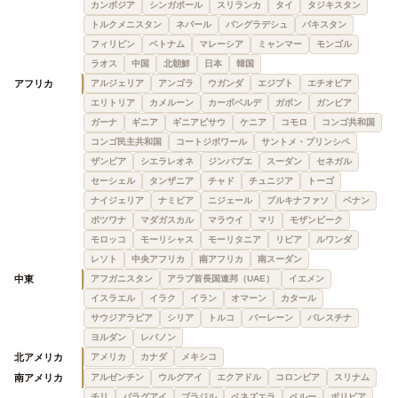
カンボジア
シンガポール
スリランカ
タイ
タジキスタン
トルクメニスタン
ネパール
バングラデシュ
パキスタン
フィリピン
ベトナム
マレーシア
ミャンマー
モンゴル
ラオス
中国
北朝鮮
日本
韓国
アフリカ
アルジェリア
アンゴラ
ウガンダ
エジプト
エチオピア
エリトリア
カメルーン
カーボベルデ
ガボン
ガンビア
ガーナ
ギニア
ギニアビサウ
ケニア
コモロ
コンゴ共和国
コンゴ民主共和国
コートジボワール
サントメ・プリンシペ
ザンビア
シエラレオネ
ジンバブエ
スーダン
セネガル
セーシェル
タンザニア
チャド
チュニジア
トーゴ
ナイジェリア
ナミビア
ニジェール
ブルキナファソ
ベナン
ボツワナ
マダガスカル
マラウイ
マリ
モザンビーク
モロッコ
モーリシャス
モーリタニア
リビア
ルワンダ
レソト
中央アフリカ
南アフリカ
南スーダン
中東
アフガニスタン
アラブ首長国連邦（UAE）
イエメン
イスラエル
イラク
イラン
オマーン
カタール
サウジアラビア
シリア
トルコ
バーレーン
パレスチナ
ヨルダン
レバノン
北アメリカ
アメリカ
カナダ
メキシコ
南アメリカ
アルゼンチン
ウルグアイ
エクアドル
コロンビア
スリナム
チリ
パラグアイ
ブラジル
ベネズエラ
ペルー
ボリビア