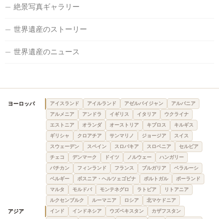
絶景写真ギャラリー
世界遺産のストーリー
世界遺産のニュース
ヨーロッパ
アイスランド
アイルランド
アゼルバイジャン
アルバニア
アルメニア
アンドラ
イギリス
イタリア
ウクライナ
エストニア
オランダ
オーストリア
キプロス
キルギス
ギリシャ
クロアチア
サンマリノ
ジョージア
スイス
スウェーデン
スペイン
スロバキア
スロベニア
セルビア
チェコ
デンマーク
ドイツ
ノルウェー
ハンガリー
バチカン
フィンランド
フランス
ブルガリア
ベラルーシ
ベルギー
ボスニア・ヘルツェゴビナ
ポルトガル
ポーランド
マルタ
モルドバ
モンテネグロ
ラトビア
リトアニア
ルクセンブルク
ルーマニア
ロシア
北マケドニア
アジア
インド
インドネシア
ウズベキスタン
カザフスタン