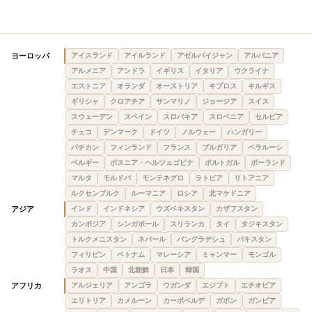
ヨーロッパ
アイスランド
アイルランド
アゼルバイジャン
アルバニア
アルメニア
アンドラ
イギリス
イタリア
ウクライナ
エストニア
オランダ
オーストリア
キプロス
キルギス
ギリシャ
クロアチア
サンマリノ
ジョージア
スイス
スウェーデン
スペイン
スロバキア
スロベニア
セルビア
チェコ
デンマーク
ドイツ
ノルウェー
ハンガリー
バチカン
フィンランド
フランス
ブルガリア
ベラルーシ
ベルギー
ボスニア・ヘルツェゴビナ
ポルトガル
ポーランド
マルタ
モルドバ
モンテネグロ
ラトビア
リトアニア
ルクセンブルク
ルーマニア
ロシア
北マケドニア
アジア
インド
インドネシア
ウズベキスタン
カザフスタン
カンボジア
シンガポール
スリランカ
タイ
タジキスタン
トルクメニスタン
ネパール
バングラデシュ
パキスタン
フィリピン
ベトナム
マレーシア
ミャンマー
モンゴル
ラオス
中国
北朝鮮
日本
韓国
アフリカ
アルジェリア
アンゴラ
ウガンダ
エジプト
エチオピア
エリトリア
カメルーン
カーボベルデ
ガボン
ガンビア