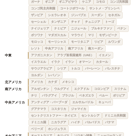
ガーナ
ギニア
ギニアビサウ
ケニア
コモロ
コンゴ共和国
コンゴ民主共和国
コートジボワール
サントメ・プリンシペ
ザンビア
シエラレオネ
ジンバブエ
スーダン
セネガル
セーシェル
タンザニア
チャド
チュニジア
トーゴ
ナイジェリア
ナミビア
ニジェール
ブルキナファソ
ベナン
ボツワナ
マダガスカル
マラウイ
マリ
モザンビーク
モロッコ
モーリシャス
モーリタニア
リビア
ルワンダ
レソト
中央アフリカ
南アフリカ
南スーダン
中東
アフガニスタン
アラブ首長国連邦（UAE）
イエメン
イスラエル
イラク
イラン
オマーン
カタール
サウジアラビア
シリア
トルコ
バーレーン
パレスチナ
ヨルダン
レバノン
北アメリカ
アメリカ
カナダ
メキシコ
南アメリカ
アルゼンチン
ウルグアイ
エクアドル
コロンビア
スリナム
チリ
パラグアイ
ブラジル
ベネズエラ
ペルー
ボリビア
中央アメリカ
アンティグア・バーブーダ
エルサルバドル
キューバ
グアテマラ
コスタリカ
ジャマイカ
セントクリストファー・ネイビス
セントルシア
ドミニカ共和国
ドミニカ国
ニカラグア
ハイチ
バルバドス
パナマ
ベリーズ
ホンジュラス
オセアニア
オーストラリア
キリバス
ソロモン諸島
ニュージーランド