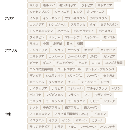
マルタ
モルドバ
モンテネグロ
ラトビア
リトアニア
ルクセンブルク
ルーマニア
ロシア
北マケドニア
アジア
インド
インドネシア
ウズベキスタン
カザフスタン
カンボジア
シンガポール
スリランカ
タイ
タジキスタン
トルクメニスタン
ネパール
バングラデシュ
パキスタン
フィリピン
ベトナム
マレーシア
ミャンマー
モンゴル
ラオス
中国
北朝鮮
日本
韓国
アフリカ
アルジェリア
アンゴラ
ウガンダ
エジプト
エチオピア
エリトリア
カメルーン
カーボベルデ
ガボン
ガンビア
ガーナ
ギニア
ギニアビサウ
ケニア
コモロ
コンゴ共和国
コンゴ民主共和国
コートジボワール
サントメ・プリンシペ
ザンビア
シエラレオネ
ジンバブエ
スーダン
セネガル
セーシェル
タンザニア
チャド
チュニジア
トーゴ
ナイジェリア
ナミビア
ニジェール
ブルキナファソ
ベナン
ボツワナ
マダガスカル
マラウイ
マリ
モザンビーク
モロッコ
モーリシャス
モーリタニア
リビア
ルワンダ
レソト
中央アフリカ
南アフリカ
南スーダン
中東
アフガニスタン
アラブ首長国連邦（UAE）
イエメン
イスラエル
イラク
イラン
オマーン
カタール
サウジアラビア
シリア
トルコ
バーレーン
パレスチナ