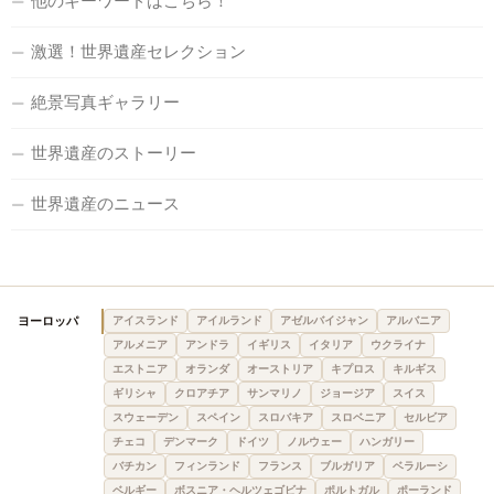
他のキーワードはこちら！
激選！世界遺産セレクション
絶景写真ギャラリー
世界遺産のストーリー
世界遺産のニュース
ヨーロッパ
アイスランド
アイルランド
アゼルバイジャン
アルバニア
アルメニア
アンドラ
イギリス
イタリア
ウクライナ
エストニア
オランダ
オーストリア
キプロス
キルギス
ギリシャ
クロアチア
サンマリノ
ジョージア
スイス
スウェーデン
スペイン
スロバキア
スロベニア
セルビア
チェコ
デンマーク
ドイツ
ノルウェー
ハンガリー
バチカン
フィンランド
フランス
ブルガリア
ベラルーシ
ベルギー
ボスニア・ヘルツェゴビナ
ポルトガル
ポーランド