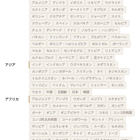
アルメニア
アンドラ
イギリス
イタリア
ウクライナ
エストニア
オランダ
オーストリア
キプロス
キルギス
ギリシャ
クロアチア
サンマリノ
ジョージア
スイス
スウェーデン
スペイン
スロバキア
スロベニア
セルビア
チェコ
デンマーク
ドイツ
ノルウェー
ハンガリー
バチカン
フィンランド
フランス
ブルガリア
ベラルーシ
ベルギー
ボスニア・ヘルツェゴビナ
ポルトガル
ポーランド
マルタ
モルドバ
モンテネグロ
ラトビア
リトアニア
ルクセンブルク
ルーマニア
ロシア
北マケドニア
アジア
インド
インドネシア
ウズベキスタン
カザフスタン
カンボジア
シンガポール
スリランカ
タイ
タジキスタン
トルクメニスタン
ネパール
バングラデシュ
パキスタン
フィリピン
ベトナム
マレーシア
ミャンマー
モンゴル
ラオス
中国
北朝鮮
日本
韓国
アフリカ
アルジェリア
アンゴラ
ウガンダ
エジプト
エチオピア
エリトリア
カメルーン
カーボベルデ
ガボン
ガンビア
ガーナ
ギニア
ギニアビサウ
ケニア
コモロ
コンゴ共和国
コンゴ民主共和国
コートジボワール
サントメ・プリンシペ
ザンビア
シエラレオネ
ジンバブエ
スーダン
セネガル
セーシェル
タンザニア
チャド
チュニジア
トーゴ