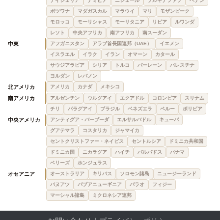
ナイジェリア
ナミビア
ニジェール
ブルキナファソ
ベナン
ボツワナ
マダガスカル
マラウイ
マリ
モザンビーク
モロッコ
モーリシャス
モーリタニア
リビア
ルワンダ
レソト
中央アフリカ
南アフリカ
南スーダン
中東
アフガニスタン
アラブ首長国連邦（UAE）
イエメン
イスラエル
イラク
イラン
オマーン
カタール
サウジアラビア
シリア
トルコ
バーレーン
パレスチナ
ヨルダン
レバノン
北アメリカ
アメリカ
カナダ
メキシコ
南アメリカ
アルゼンチン
ウルグアイ
エクアドル
コロンビア
スリナム
チリ
パラグアイ
ブラジル
ベネズエラ
ペルー
ボリビア
中央アメリカ
アンティグア・バーブーダ
エルサルバドル
キューバ
グアテマラ
コスタリカ
ジャマイカ
セントクリストファー・ネイビス
セントルシア
ドミニカ共和国
ドミニカ国
ニカラグア
ハイチ
バルバドス
パナマ
ベリーズ
ホンジュラス
オセアニア
オーストラリア
キリバス
ソロモン諸島
ニュージーランド
バヌアツ
パプアニューギニア
パラオ
フィジー
マーシャル諸島
ミクロネシア連邦