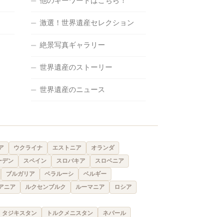
他のキーワードはこちら！
激選！世界遺産セレクション
絶景写真ギャラリー
世界遺産のストーリー
世界遺産のニュース
ア
ウクライナ
エストニア
オランダ
ーデン
スペイン
スロバキア
スロベニア
ブルガリア
ベラルーシ
ベルギー
アニア
ルクセンブルク
ルーマニア
ロシア
タジキスタン
トルクメニスタン
ネパール