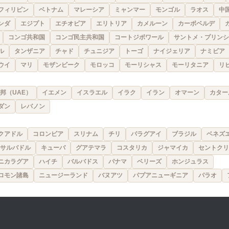
フィリピン
ベトナム
マレーシア
ミャンマー
モンゴル
ラオス
中
ンダ
エジプト
エチオピア
エリトリア
カメルーン
カーボベルデ
コンゴ共和国
コンゴ民主共和国
コートジボワール
サントメ・プリンシ
ル
タンザニア
チャド
チュニジア
トーゴ
ナイジェリア
ナミビア
ウイ
マリ
モザンビーク
モロッコ
モーリシャス
モーリタニア
リ
邦（UAE）
イエメン
イスラエル
イラク
イラン
オマーン
カター
ダン
レバノン
クアドル
コロンビア
スリナム
チリ
パラグアイ
ブラジル
ベネズ
サルバドル
キューバ
グアテマラ
コスタリカ
ジャマイカ
セントクリ
ニカラグア
ハイチ
バルバドス
パナマ
ベリーズ
ホンジュラス
ロモン諸島
ニュージーランド
バヌアツ
パプアニューギニア
パラオ