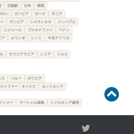
国
北朝鮮
日本
韓国
ガボン
ガンビア
ガーナ
ギニア
ペ
ザンビア
シエラレオネ
ジンバブエ
ニジェール
ブルキナファソ
ベナン
ビア
ルワンダ
レソト
中央アフリカ
ル
サウジアラビア
シリア
トルコ
エラ
ペルー
ボリビア
ストファー・ネイビス
セントルシア
フィジー
マーシャル諸島
ミクロネシア連邦