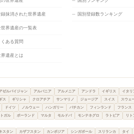
負の世界遺産
国別ランキング
登録抹消された世界遺産
国別登録数ランキング
全世界遺産の一覧表
よくある質問
世界遺産とは
アゼルバイジャン
アルバニア
アルメニア
アンドラ
イギリス
イタリ
ギス
ギリシャ
クロアチア
サンマリノ
ジョージア
スイス
スウェ
ドイツ
ノルウェー
ハンガリー
バチカン
フィンランド
フランス
トガル
ポーランド
マルタ
モルドバ
モンテネグロ
ラトビア
リト
キスタン
カザフスタン
カンボジア
シンガポール
スリランカ
タイ