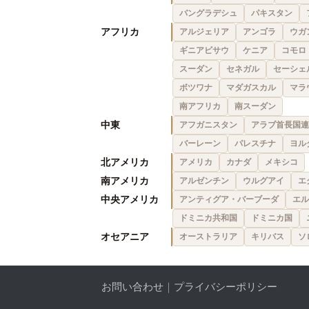
バングラデシュ
パキスタン
アフリカ
アルジェリア
アンゴラ
ウガ
ギニアビサウ
ケニア
コモロ
スーダン
セネガル
セーシェ
ボツワナ
マダガスカル
マラ
南アフリカ
南スーダン
中東
アフガニスタン
アラブ首長国連
バーレーン
パレスチナ
ヨル
北アメリカ
アメリカ
カナダ
メキシコ
南アメリカ
アルゼンチン
ウルグアイ
エ
中央アメリカ
アンティグア・バーブーダ
エル
ドミニカ共和国
ドミニカ国
オセアニア
オーストラリア
キリバス
ソ
お問い合わせ
｜
プライバシーポリシー