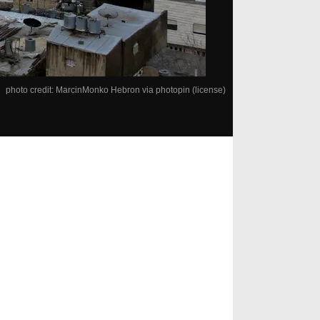
photo credit: MarcinMonko
Hebron
via
photopin
(license)