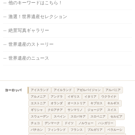
他のキーワードはこちら！
激選！世界遺産セレクション
絶景写真ギャラリー
世界遺産のストーリー
世界遺産のニュース
ヨーロッパ
アイスランド
アイルランド
アゼルバイジャン
アルバニア
アルメニア
アンドラ
イギリス
イタリア
ウクライナ
エストニア
オランダ
オーストリア
キプロス
キルギス
ギリシャ
クロアチア
サンマリノ
ジョージア
スイス
スウェーデン
スペイン
スロバキア
スロベニア
セルビア
チェコ
デンマーク
ドイツ
ノルウェー
ハンガリー
バチカン
フィンランド
フランス
ブルガリア
ベラルーシ