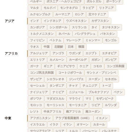
ベルギー
ボスニア・ヘルツェゴビナ
ポルトガル
ポーランド
マルタ
モルドバ
モンテネグロ
ラトビア
リトアニア
ルクセンブルク
ルーマニア
ロシア
北マケドニア
アジア
インド
インドネシア
ウズベキスタン
カザフスタン
カンボジア
シンガポール
スリランカ
タイ
タジキスタン
トルクメニスタン
ネパール
バングラデシュ
パキスタン
フィリピン
ベトナム
マレーシア
ミャンマー
モンゴル
ラオス
中国
北朝鮮
日本
韓国
アフリカ
アルジェリア
アンゴラ
ウガンダ
エジプト
エチオピア
エリトリア
カメルーン
カーボベルデ
ガボン
ガンビア
ガーナ
ギニア
ギニアビサウ
ケニア
コモロ
コンゴ共和国
コンゴ民主共和国
コートジボワール
サントメ・プリンシペ
ザンビア
シエラレオネ
ジンバブエ
スーダン
セネガル
セーシェル
タンザニア
チャド
チュニジア
トーゴ
ナイジェリア
ナミビア
ニジェール
ブルキナファソ
ベナン
ボツワナ
マダガスカル
マラウイ
マリ
モザンビーク
モロッコ
モーリシャス
モーリタニア
リビア
ルワンダ
レソト
中央アフリカ
南アフリカ
南スーダン
中東
アフガニスタン
アラブ首長国連邦（UAE）
イエメン
イスラエル
イラク
イラン
オマーン
カタール
サウジアラビア
シリア
トルコ
バーレーン
パレスチナ