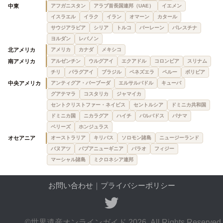
中東
アフガニスタン
アラブ首長国連邦（UAE）
イエメン
イスラエル
イラク
イラン
オマーン
カタール
サウジアラビア
シリア
トルコ
バーレーン
パレスチナ
ヨルダン
レバノン
北アメリカ
アメリカ
カナダ
メキシコ
南アメリカ
アルゼンチン
ウルグアイ
エクアドル
コロンビア
スリナム
チリ
パラグアイ
ブラジル
ベネズエラ
ペルー
ボリビア
中央アメリカ
アンティグア・バーブーダ
エルサルバドル
キューバ
グアテマラ
コスタリカ
ジャマイカ
セントクリストファー・ネイビス
セントルシア
ドミニカ共和国
ドミニカ国
ニカラグア
ハイチ
バルバドス
パナマ
ベリーズ
ホンジュラス
オセアニア
オーストラリア
キリバス
ソロモン諸島
ニュージーランド
バヌアツ
パプアニューギニア
パラオ
フィジー
マーシャル諸島
ミクロネシア連邦
お問い合わせ
｜
プライバシーポリシー
©世界遺産オンラインガイド 2026. All Rights Reserved.