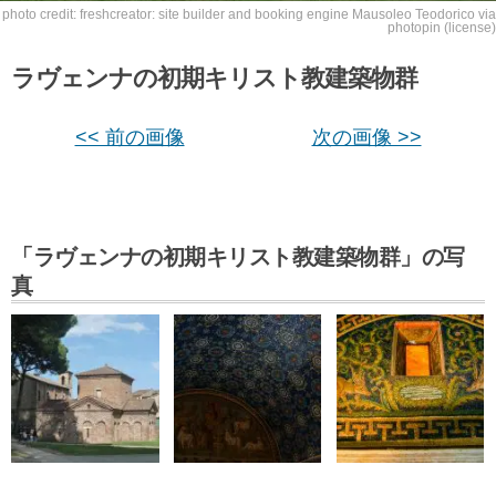
photo credit: freshcreator: site builder and booking engine
Mausoleo Teodorico
via
photopin
(license)
ラヴェンナの初期キリスト教建築物群
<< 前の画像
次の画像 >>
「ラヴェンナの初期キリスト教建築物群」の写
真