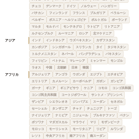
チェコ
デンマーク
ドイツ
ノルウェー
ハンガリー
バチカン
フィンランド
フランス
ブルガリア
ベラルーシ
ベルギー
ボスニア・ヘルツェゴビナ
ポルトガル
ポーランド
マルタ
モルドバ
モンテネグロ
ラトビア
リトアニア
ルクセンブルク
ルーマニア
ロシア
北マケドニア
アジア
インド
インドネシア
ウズベキスタン
カザフスタン
カンボジア
シンガポール
スリランカ
タイ
タジキスタン
トルクメニスタン
ネパール
バングラデシュ
パキスタン
フィリピン
ベトナム
マレーシア
ミャンマー
モンゴル
ラオス
中国
北朝鮮
日本
韓国
アフリカ
アルジェリア
アンゴラ
ウガンダ
エジプト
エチオピア
エリトリア
カメルーン
カーボベルデ
ガボン
ガンビア
ガーナ
ギニア
ギニアビサウ
ケニア
コモロ
コンゴ共和国
コンゴ民主共和国
コートジボワール
サントメ・プリンシペ
ザンビア
シエラレオネ
ジンバブエ
スーダン
セネガル
セーシェル
タンザニア
チャド
チュニジア
トーゴ
ナイジェリア
ナミビア
ニジェール
ブルキナファソ
ベナン
ボツワナ
マダガスカル
マラウイ
マリ
モザンビーク
モロッコ
モーリシャス
モーリタニア
リビア
ルワンダ
レソト
中央アフリカ
南アフリカ
南スーダン