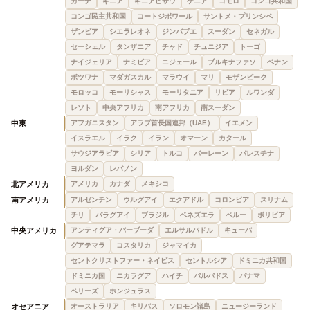
ガーナ
ギニア
ギニアビサウ
ケニア
コモロ
コンゴ共和国
コンゴ民主共和国
コートジボワール
サントメ・プリンシペ
ザンビア
シエラレオネ
ジンバブエ
スーダン
セネガル
セーシェル
タンザニア
チャド
チュニジア
トーゴ
ナイジェリア
ナミビア
ニジェール
ブルキナファソ
ベナン
ボツワナ
マダガスカル
マラウイ
マリ
モザンビーク
モロッコ
モーリシャス
モーリタニア
リビア
ルワンダ
レソト
中央アフリカ
南アフリカ
南スーダン
中東
アフガニスタン
アラブ首長国連邦（UAE）
イエメン
イスラエル
イラク
イラン
オマーン
カタール
サウジアラビア
シリア
トルコ
バーレーン
パレスチナ
ヨルダン
レバノン
北アメリカ
アメリカ
カナダ
メキシコ
南アメリカ
アルゼンチン
ウルグアイ
エクアドル
コロンビア
スリナム
チリ
パラグアイ
ブラジル
ベネズエラ
ペルー
ボリビア
中央アメリカ
アンティグア・バーブーダ
エルサルバドル
キューバ
グアテマラ
コスタリカ
ジャマイカ
セントクリストファー・ネイビス
セントルシア
ドミニカ共和国
ドミニカ国
ニカラグア
ハイチ
バルバドス
パナマ
ベリーズ
ホンジュラス
オセアニア
オーストラリア
キリバス
ソロモン諸島
ニュージーランド