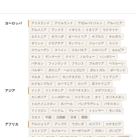
ヨーロッパ
アイスランド
アイルランド
アゼルバイジャン
アルバニア
アルメニア
アンドラ
イギリス
イタリア
ウクライナ
エストニア
オランダ
オーストリア
キプロス
キルギス
ギリシャ
クロアチア
サンマリノ
ジョージア
スイス
スウェーデン
スペイン
スロバキア
スロベニア
セルビア
チェコ
デンマーク
ドイツ
ノルウェー
ハンガリー
バチカン
フィンランド
フランス
ブルガリア
ベラルーシ
ベルギー
ボスニア・ヘルツェゴビナ
ポルトガル
ポーランド
マルタ
モルドバ
モンテネグロ
ラトビア
リトアニア
ルクセンブルク
ルーマニア
ロシア
北マケドニア
アジア
インド
インドネシア
ウズベキスタン
カザフスタン
カンボジア
シンガポール
スリランカ
タイ
タジキスタン
トルクメニスタン
ネパール
バングラデシュ
パキスタン
フィリピン
ベトナム
マレーシア
ミャンマー
モンゴル
ラオス
中国
北朝鮮
日本
韓国
アフリカ
アルジェリア
アンゴラ
ウガンダ
エジプト
エチオピア
エリトリア
カメルーン
カーボベルデ
ガボン
ガンビア