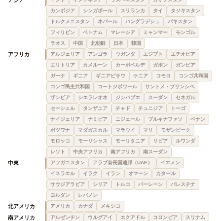
アジア
カンボジア
シンガポール
スリランカ
タイ
タジキスタン
トルクメニスタン
ネパール
バングラデシュ
パキスタン
フィリピン
ベトナム
マレーシア
ミャンマー
モンゴル
ラオス
中国
北朝鮮
日本
韓国
アフリカ
アルジェリア
アンゴラ
ウガンダ
エジプト
エチオピア
エリトリア
カメルーン
カーボベルデ
ガボン
ガンビア
ガーナ
ギニア
ギニアビサウ
ケニア
コモロ
コンゴ共和国
コンゴ民主共和国
コートジボワール
サントメ・プリンシペ
ザンビア
シエラレオネ
ジンバブエ
スーダン
セネガル
セーシェル
タンザニア
チャド
チュニジア
トーゴ
ナイジェリア
ナミビア
ニジェール
ブルキナファソ
ベナン
ボツワナ
マダガスカル
マラウイ
マリ
モザンビーク
モロッコ
モーリシャス
モーリタニア
リビア
ルワンダ
レソト
中央アフリカ
南アフリカ
南スーダン
中東
アフガニスタン
アラブ首長国連邦（UAE）
イエメン
イスラエル
イラク
イラン
オマーン
カタール
サウジアラビア
シリア
トルコ
バーレーン
パレスチナ
ヨルダン
レバノン
北アメリカ
アメリカ
カナダ
メキシコ
南アメリカ
アルゼンチン
ウルグアイ
エクアドル
コロンビア
スリナム