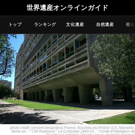
世界遺産オンラインガイド
トップ
ランキング
文化遺産
自然遺産
複合
photo credit: (vincent desjardins)
France, Bouches-du-Rhône (13), Marseille,
8ème arr. : " Cité Radieuse " Le Corbusier 1945-52 , " l'Unité d'Habitation de
Grandeur Conforme " facade est
via
photopin
(license)