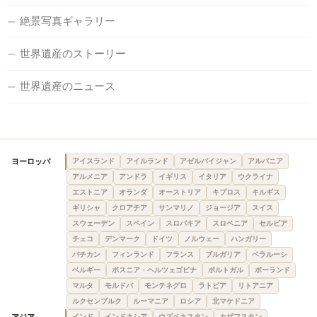
絶景写真ギャラリー
世界遺産のストーリー
世界遺産のニュース
ヨーロッパ
アイスランド
アイルランド
アゼルバイジャン
アルバニア
アルメニア
アンドラ
イギリス
イタリア
ウクライナ
エストニア
オランダ
オーストリア
キプロス
キルギス
ギリシャ
クロアチア
サンマリノ
ジョージア
スイス
スウェーデン
スペイン
スロバキア
スロベニア
セルビア
チェコ
デンマーク
ドイツ
ノルウェー
ハンガリー
バチカン
フィンランド
フランス
ブルガリア
ベラルーシ
ベルギー
ボスニア・ヘルツェゴビナ
ポルトガル
ポーランド
マルタ
モルドバ
モンテネグロ
ラトビア
リトアニア
ルクセンブルク
ルーマニア
ロシア
北マケドニア
インド
インドネシア
ウズベキスタン
カザフスタン