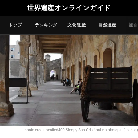
世界遺産オンラインガイド
トップ
ランキング
文化遺産
自然遺産
複合
photo credit: scotted400
Sleepy San Cristóbal
via
photopin
(license)