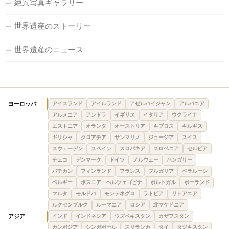
絶景写真ギャラリー
世界遺産のストーリー
世界遺産のニュース
ヨーロッパ
アイスランド
アイルランド
アゼルバイジャン
アルバニア
アルメニア
アンドラ
イギリス
イタリア
ウクライナ
エストニア
オランダ
オーストリア
キプロス
キルギス
ギリシャ
クロアチア
サンマリノ
ジョージア
スイス
スウェーデン
スペイン
スロバキア
スロベニア
セルビア
チェコ
デンマーク
ドイツ
ノルウェー
ハンガリー
バチカン
フィンランド
フランス
ブルガリア
ベラルーシ
ベルギー
ボスニア・ヘルツェゴビナ
ポルトガル
ポーランド
マルタ
モルドバ
モンテネグロ
ラトビア
リトアニア
ルクセンブルク
ルーマニア
ロシア
北マケドニア
アジア
インド
インドネシア
ウズベキスタン
カザフスタン
カンボジア
シンガポール
スリランカ
タイ
タジキスタン