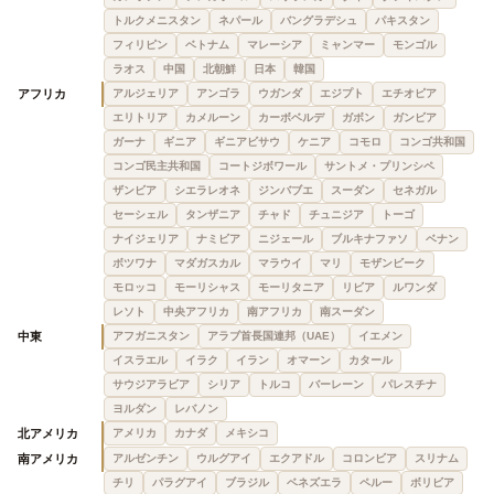
トルクメニスタン
ネパール
バングラデシュ
パキスタン
フィリピン
ベトナム
マレーシア
ミャンマー
モンゴル
ラオス
中国
北朝鮮
日本
韓国
アフリカ
アルジェリア
アンゴラ
ウガンダ
エジプト
エチオピア
エリトリア
カメルーン
カーボベルデ
ガボン
ガンビア
ガーナ
ギニア
ギニアビサウ
ケニア
コモロ
コンゴ共和国
コンゴ民主共和国
コートジボワール
サントメ・プリンシペ
ザンビア
シエラレオネ
ジンバブエ
スーダン
セネガル
セーシェル
タンザニア
チャド
チュニジア
トーゴ
ナイジェリア
ナミビア
ニジェール
ブルキナファソ
ベナン
ボツワナ
マダガスカル
マラウイ
マリ
モザンビーク
モロッコ
モーリシャス
モーリタニア
リビア
ルワンダ
レソト
中央アフリカ
南アフリカ
南スーダン
中東
アフガニスタン
アラブ首長国連邦（UAE）
イエメン
イスラエル
イラク
イラン
オマーン
カタール
サウジアラビア
シリア
トルコ
バーレーン
パレスチナ
ヨルダン
レバノン
北アメリカ
アメリカ
カナダ
メキシコ
南アメリカ
アルゼンチン
ウルグアイ
エクアドル
コロンビア
スリナム
チリ
パラグアイ
ブラジル
ベネズエラ
ペルー
ボリビア