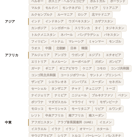
ベルギー
ボスニア・ヘルツェゴビナ
ポルトガル
ポーランド
マルタ
モルドバ
モンテネグロ
ラトビア
リトアニア
ルクセンブルク
ルーマニア
ロシア
北マケドニア
アジア
インド
インドネシア
ウズベキスタン
カザフスタン
カンボジア
シンガポール
スリランカ
タイ
タジキスタン
トルクメニスタン
ネパール
バングラデシュ
パキスタン
フィリピン
ベトナム
マレーシア
ミャンマー
モンゴル
ラオス
中国
北朝鮮
日本
韓国
アフリカ
アルジェリア
アンゴラ
ウガンダ
エジプト
エチオピア
エリトリア
カメルーン
カーボベルデ
ガボン
ガンビア
ガーナ
ギニア
ギニアビサウ
ケニア
コモロ
コンゴ共和国
コンゴ民主共和国
コートジボワール
サントメ・プリンシペ
ザンビア
シエラレオネ
ジンバブエ
スーダン
セネガル
セーシェル
タンザニア
チャド
チュニジア
トーゴ
ナイジェリア
ナミビア
ニジェール
ブルキナファソ
ベナン
ボツワナ
マダガスカル
マラウイ
マリ
モザンビーク
モロッコ
モーリシャス
モーリタニア
リビア
ルワンダ
レソト
中央アフリカ
南アフリカ
南スーダン
中東
アフガニスタン
アラブ首長国連邦（UAE）
イエメン
イスラエル
イラク
イラン
オマーン
カタール
サウジアラビア
シリア
トルコ
バーレーン
パレスチナ