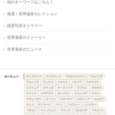
他のキーワードはこちら！
激選！世界遺産セレクション
絶景写真ギャラリー
世界遺産のストーリー
世界遺産のニュース
ヨーロッパ
アイスランド
アイルランド
アゼルバイジャン
アルバニア
アルメニア
アンドラ
イギリス
イタリア
ウクライナ
エストニア
オランダ
オーストリア
キプロス
キルギス
ギリシャ
クロアチア
サンマリノ
ジョージア
スイス
スウェーデン
スペイン
スロバキア
スロベニア
セルビア
チェコ
デンマーク
ドイツ
ノルウェー
ハンガリー
バチカン
フィンランド
フランス
ブルガリア
ベラルーシ