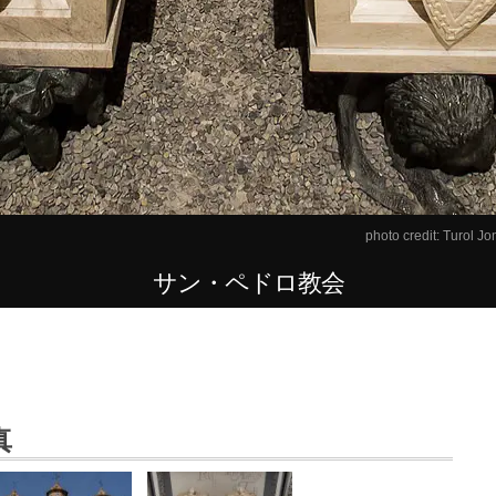
photo credit: Turol Jo
サン・ペドロ教会
真