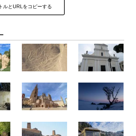
トルとURLをコピーする
ー