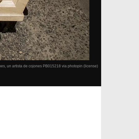
nes, un artista de cojones
PB015218
via
photopin
(license)