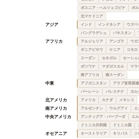
ボスニア・ヘルツェゴビナ
ポル
北マケドニア
アジア
インド
インドネシア
ウズベ
バングラデシュ
パキスタン
アフリカ
アルジェリア
アンゴラ
ウガ
ギニアビサウ
ケニア
コモロ
スーダン
セネガル
セーシェ
ボツワナ
マダガスカル
マラ
南アフリカ
南スーダン
中東
アフガニスタン
アラブ首長国連
バーレーン
パレスチナ
ヨル
北アメリカ
アメリカ
カナダ
メキシコ
南アメリカ
アルゼンチン
ウルグアイ
エ
中央アメリカ
アンティグア・バーブーダ
エル
ドミニカ共和国
ドミニカ国
オセアニア
オーストラリア
キリバス
ソ