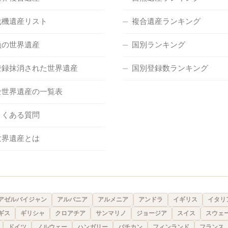
危機遺産リスト
複合遺産ランキング
負の世界遺産
国別ランキング
登録抹消された世界遺産
国別登録数ランキング
全世界遺産の一覧表
よくある質問
世界遺産とは
アゼルバイジャン
アルバニア
アルメニア
アンドラ
イギリス
イタリ
ギス
ギリシャ
クロアチア
サンマリノ
ジョージア
スイス
スウェ
ドイツ
ノルウェー
ハンガリー
バチカン
フィンランド
フランス