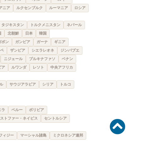
アニア
ルクセンブルク
ルーマニア
ロシア
タジキスタン
トルクメニスタン
ネパール
国
北朝鮮
日本
韓国
ガボン
ガンビア
ガーナ
ギニア
ペ
ザンビア
シエラレオネ
ジンバブエ
ニジェール
ブルキナファソ
ベナン
ビア
ルワンダ
レソト
中央アフリカ
ル
サウジアラビア
シリア
トルコ
エラ
ペルー
ボリビア
ストファー・ネイビス
セントルシア
フィジー
マーシャル諸島
ミクロネシア連邦