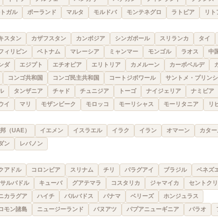
トガル
ポーランド
マルタ
モルドバ
モンテネグロ
ラトビア
リト
キスタン
カザフスタン
カンボジア
シンガポール
スリランカ
タイ
フィリピン
ベトナム
マレーシア
ミャンマー
モンゴル
ラオス
中
ンダ
エジプト
エチオピア
エリトリア
カメルーン
カーボベルデ
コンゴ共和国
コンゴ民主共和国
コートジボワール
サントメ・プリンシ
ル
タンザニア
チャド
チュニジア
トーゴ
ナイジェリア
ナミビア
ウイ
マリ
モザンビーク
モロッコ
モーリシャス
モーリタニア
リ
邦（UAE）
イエメン
イスラエル
イラク
イラン
オマーン
カター
ダン
レバノン
クアドル
コロンビア
スリナム
チリ
パラグアイ
ブラジル
ベネズ
サルバドル
キューバ
グアテマラ
コスタリカ
ジャマイカ
セントクリ
ニカラグア
ハイチ
バルバドス
パナマ
ベリーズ
ホンジュラス
ロモン諸島
ニュージーランド
バヌアツ
パプアニューギニア
パラオ