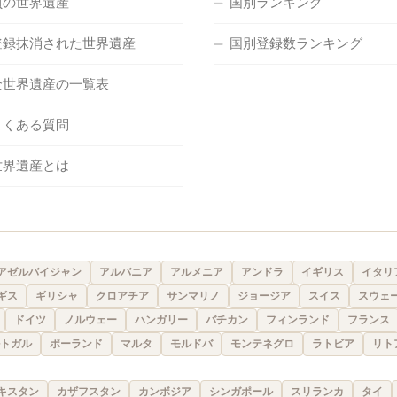
負の世界遺産
国別ランキング
登録抹消された世界遺産
国別登録数ランキング
全世界遺産の一覧表
よくある質問
世界遺産とは
アゼルバイジャン
アルバニア
アルメニア
アンドラ
イギリス
イタリ
ギス
ギリシャ
クロアチア
サンマリノ
ジョージア
スイス
スウェ
ドイツ
ノルウェー
ハンガリー
バチカン
フィンランド
フランス
トガル
ポーランド
マルタ
モルドバ
モンテネグロ
ラトビア
リト
キスタン
カザフスタン
カンボジア
シンガポール
スリランカ
タイ