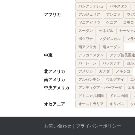
バングラデシュ
パキスタン
アフリカ
アルジェリア
アンゴラ
ウガ
ギニアビサウ
ケニア
コモロ
スーダン
セネガル
セーシェ
ボツワナ
マダガスカル
マラ
南アフリカ
南スーダン
中東
アフガニスタン
アラブ首長国連
バーレーン
パレスチナ
ヨル
北アメリカ
アメリカ
カナダ
メキシコ
南アメリカ
アルゼンチン
ウルグアイ
エ
中央アメリカ
アンティグア・バーブーダ
エル
ドミニカ共和国
ドミニカ国
オセアニア
オーストラリア
キリバス
ソ
お問い合わせ
｜
プライバシーポリシー