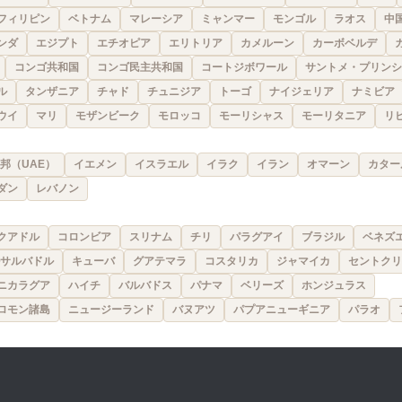
フィリピン
ベトナム
マレーシア
ミャンマー
モンゴル
ラオス
中
ンダ
エジプト
エチオピア
エリトリア
カメルーン
カーボベルデ
コンゴ共和国
コンゴ民主共和国
コートジボワール
サントメ・プリンシ
ル
タンザニア
チャド
チュニジア
トーゴ
ナイジェリア
ナミビア
ウイ
マリ
モザンビーク
モロッコ
モーリシャス
モーリタニア
リ
邦（UAE）
イエメン
イスラエル
イラク
イラン
オマーン
カター
ダン
レバノン
クアドル
コロンビア
スリナム
チリ
パラグアイ
ブラジル
ベネズ
サルバドル
キューバ
グアテマラ
コスタリカ
ジャマイカ
セントクリ
ニカラグア
ハイチ
バルバドス
パナマ
ベリーズ
ホンジュラス
ロモン諸島
ニュージーランド
バヌアツ
パプアニューギニア
パラオ