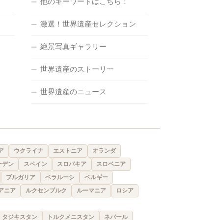
他のキーワードはこちら！
激選！世界遺産セレクション
絶景写真ギャラリー
世界遺産のストーリー
世界遺産のニュース
ア
ウクライナ
エストニア
オランダ
ーデン
スペイン
スロバキア
スロベニア
ブルガリア
ベラルーシ
ベルギー
アニア
ルクセンブルク
ルーマニア
ロシア
タジキスタン
トルクメニスタン
ネパール