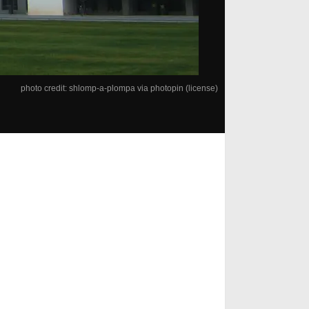
photo credit: shlomp-a-plompa
via
photopin
(license)