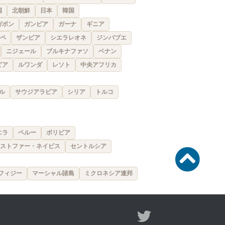
国
北朝鮮
日本
韓国
ガボン
ガンビア
ガーナ
ギニア
ペ
ザンビア
シエラレオネ
ジンバブエ
ニジェール
ブルキナファソ
ベナン
ビア
ルワンダ
レソト
中央アフリカ
ル
サウジアラビア
シリア
トルコ
エラ
ペルー
ボリビア
ストファー・ネイビス
セントルシア
フィジー
マーシャル諸島
ミクロネシア連邦