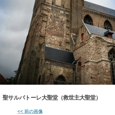
聖サルバトーレ大聖堂（救世主大聖堂）
<< 前の画像