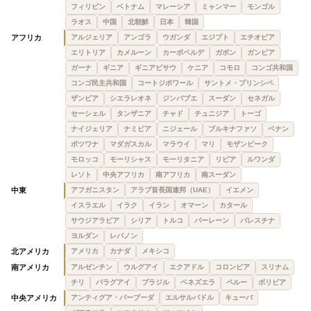
フィリピン
ベトナム
マレーシア
ミャンマー
モンゴル
ラオス
中国
北朝鮮
日本
韓国
アフリカ
アルジェリア
アンゴラ
ウガンダ
エジプト
エチオピア
エリトリア
カメルーン
カーボベルデ
ガボン
ガンビア
ガーナ
ギニア
ギニアビサウ
ケニア
コモロ
コンゴ共和国
コンゴ民主共和国
コートジボワール
サントメ・プリンシペ
ザンビア
シエラレオネ
ジンバブエ
スーダン
セネガル
セーシェル
タンザニア
チャド
チュニジア
トーゴ
ナイジェリア
ナミビア
ニジェール
ブルキナファソ
ベナン
ボツワナ
マダガスカル
マラウイ
マリ
モザンビーク
モロッコ
モーリシャス
モーリタニア
リビア
ルワンダ
レソト
中央アフリカ
南アフリカ
南スーダン
中東
アフガニスタン
アラブ首長国連邦（UAE）
イエメン
イスラエル
イラク
イラン
オマーン
カタール
サウジアラビア
シリア
トルコ
バーレーン
パレスチナ
ヨルダン
レバノン
北アメリカ
アメリカ
カナダ
メキシコ
南アメリカ
アルゼンチン
ウルグアイ
エクアドル
コロンビア
スリナム
チリ
パラグアイ
ブラジル
ベネズエラ
ペルー
ボリビア
中央アメリカ
アンティグア・バーブーダ
エルサルバドル
キューバ