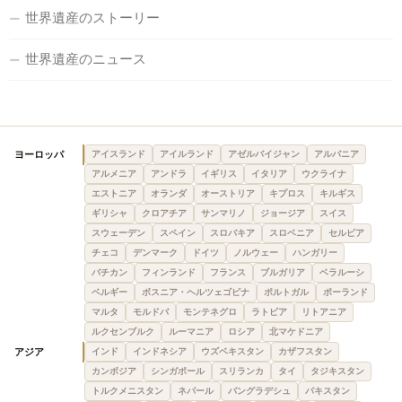
世界遺産のストーリー
世界遺産のニュース
ヨーロッパ
アイスランド
アイルランド
アゼルバイジャン
アルバニア
アルメニア
アンドラ
イギリス
イタリア
ウクライナ
エストニア
オランダ
オーストリア
キプロス
キルギス
ギリシャ
クロアチア
サンマリノ
ジョージア
スイス
スウェーデン
スペイン
スロバキア
スロベニア
セルビア
チェコ
デンマーク
ドイツ
ノルウェー
ハンガリー
バチカン
フィンランド
フランス
ブルガリア
ベラルーシ
ベルギー
ボスニア・ヘルツェゴビナ
ポルトガル
ポーランド
マルタ
モルドバ
モンテネグロ
ラトビア
リトアニア
ルクセンブルク
ルーマニア
ロシア
北マケドニア
アジア
インド
インドネシア
ウズベキスタン
カザフスタン
カンボジア
シンガポール
スリランカ
タイ
タジキスタン
トルクメニスタン
ネパール
バングラデシュ
パキスタン