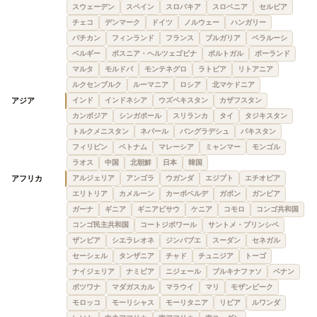
スウェーデン
スペイン
スロバキア
スロベニア
セルビア
チェコ
デンマーク
ドイツ
ノルウェー
ハンガリー
バチカン
フィンランド
フランス
ブルガリア
ベラルーシ
ベルギー
ボスニア・ヘルツェゴビナ
ポルトガル
ポーランド
マルタ
モルドバ
モンテネグロ
ラトビア
リトアニア
ルクセンブルク
ルーマニア
ロシア
北マケドニア
アジア
インド
インドネシア
ウズベキスタン
カザフスタン
カンボジア
シンガポール
スリランカ
タイ
タジキスタン
トルクメニスタン
ネパール
バングラデシュ
パキスタン
フィリピン
ベトナム
マレーシア
ミャンマー
モンゴル
ラオス
中国
北朝鮮
日本
韓国
アフリカ
アルジェリア
アンゴラ
ウガンダ
エジプト
エチオピア
エリトリア
カメルーン
カーボベルデ
ガボン
ガンビア
ガーナ
ギニア
ギニアビサウ
ケニア
コモロ
コンゴ共和国
コンゴ民主共和国
コートジボワール
サントメ・プリンシペ
ザンビア
シエラレオネ
ジンバブエ
スーダン
セネガル
セーシェル
タンザニア
チャド
チュニジア
トーゴ
ナイジェリア
ナミビア
ニジェール
ブルキナファソ
ベナン
ボツワナ
マダガスカル
マラウイ
マリ
モザンビーク
モロッコ
モーリシャス
モーリタニア
リビア
ルワンダ