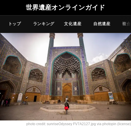
世界遺産オンラインガイド
トップ
ランキング
文化遺産
自然遺産
複合
photo credit: sunriseOdyssey
FV7A2127.jpg
via
photopin
(license)