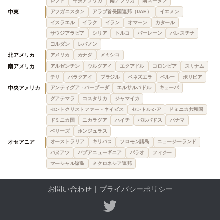
レソト
中央アフリカ
南アフリカ
南スーダン
中東
アフガニスタン
アラブ首長国連邦（UAE）
イエメン
イスラエル
イラク
イラン
オマーン
カタール
サウジアラビア
シリア
トルコ
バーレーン
パレスチナ
ヨルダン
レバノン
北アメリカ
アメリカ
カナダ
メキシコ
南アメリカ
アルゼンチン
ウルグアイ
エクアドル
コロンビア
スリナム
チリ
パラグアイ
ブラジル
ベネズエラ
ペルー
ボリビア
中央アメリカ
アンティグア・バーブーダ
エルサルバドル
キューバ
グアテマラ
コスタリカ
ジャマイカ
セントクリストファー・ネイビス
セントルシア
ドミニカ共和国
ドミニカ国
ニカラグア
ハイチ
バルバドス
パナマ
ベリーズ
ホンジュラス
オセアニア
オーストラリア
キリバス
ソロモン諸島
ニュージーランド
バヌアツ
パプアニューギニア
パラオ
フィジー
マーシャル諸島
ミクロネシア連邦
お問い合わせ
｜
プライバシーポリシー