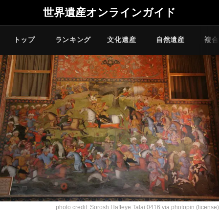
世界遺産オンラインガイド
トップ
ランキング
文化遺産
自然遺産
複合
photo credit: Sorosh
Hafteye Talai 0416
via
photopin
(license)