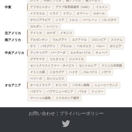
レソト
中央アフリカ
南アフリカ
南スーダン
中東
アフガニスタン
アラブ首長国連邦（UAE）
イエメン
イスラエル
イラク
イラン
オマーン
カタール
サウジアラビア
シリア
トルコ
バーレーン
パレスチナ
ヨルダン
レバノン
北アメリカ
アメリカ
カナダ
メキシコ
南アメリカ
アルゼンチン
ウルグアイ
エクアドル
コロンビア
スリナム
チリ
パラグアイ
ブラジル
ベネズエラ
ペルー
ボリビア
中央アメリカ
アンティグア・バーブーダ
エルサルバドル
キューバ
グアテマラ
コスタリカ
ジャマイカ
セントクリストファー・ネイビス
セントルシア
ドミニカ共和国
ドミニカ国
ニカラグア
ハイチ
バルバドス
パナマ
ベリーズ
ホンジュラス
オセアニア
オーストラリア
キリバス
ソロモン諸島
ニュージーランド
バヌアツ
パプアニューギニア
パラオ
フィジー
マーシャル諸島
ミクロネシア連邦
お問い合わせ
｜
プライバシーポリシー