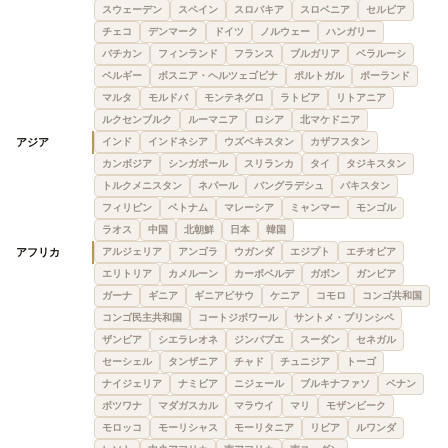
スウェーデン
スペイン
スロバキア
スロベニア
セルビア
チェコ
デンマーク
ドイツ
ノルウェー
ハンガリー
バチカン
フィンランド
フランス
ブルガリア
ベラルーシ
ベルギー
ボスニア・ヘルツェゴビナ
ポルトガル
ポーランド
マルタ
モルドバ
モンテネグロ
ラトビア
リトアニア
ルクセンブルク
ルーマニア
ロシア
北マケドニア
アジア
インド
インドネシア
ウズベキスタン
カザフスタン
カンボジア
シンガポール
スリランカ
タイ
タジキスタン
トルクメニスタン
ネパール
バングラデシュ
パキスタン
フィリピン
ベトナム
マレーシア
ミャンマー
モンゴル
ラオス
中国
北朝鮮
日本
韓国
アフリカ
アルジェリア
アンゴラ
ウガンダ
エジプト
エチオピア
エリトリア
カメルーン
カーボベルデ
ガボン
ガンビア
ガーナ
ギニア
ギニアビサウ
ケニア
コモロ
コンゴ共和国
コンゴ民主共和国
コートジボワール
サントメ・プリンシペ
ザンビア
シエラレオネ
ジンバブエ
スーダン
セネガル
セーシェル
タンザニア
チャド
チュニジア
トーゴ
ナイジェリア
ナミビア
ニジェール
ブルキナファソ
ベナン
ボツワナ
マダガスカル
マラウイ
マリ
モザンビーク
モロッコ
モーリシャス
モーリタニア
リビア
ルワンダ