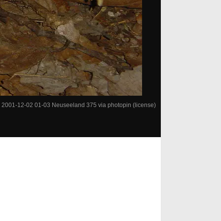
:
2001-12-02 01-03 Neuseeland 375
via
photopin
(license)