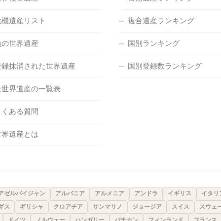
危機遺産リスト
複合遺産ランキング
負の世界遺産
国別ランキング
登録抹消された世界遺産
国別登録数ランキング
全世界遺産の一覧表
よくある質問
世界遺産とは
アゼルバイジャン
アルバニア
アルメニア
アンドラ
イギリス
イタリ
ギス
ギリシャ
クロアチア
サンマリノ
ジョージア
スイス
スウェ
ドイツ
ノルウェー
ハンガリー
バチカン
フィンランド
フランス