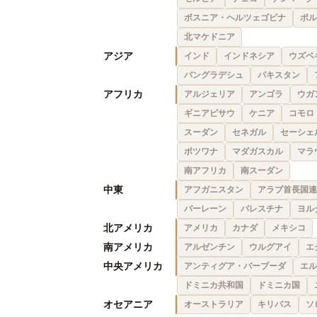
ボスニア・ヘルツェゴビナ
ポル
北マケドニア
アジア
インド
インドネシア
ウズベ
バングラデシュ
パキスタン
アフリカ
アルジェリア
アンゴラ
ウガ
ギニアビサウ
ケニア
コモロ
スーダン
セネガル
セーシェ
ボツワナ
マダガスカル
マラ
南アフリカ
南スーダン
中東
アフガニスタン
アラブ首長国連
バーレーン
パレスチナ
ヨル
北アメリカ
アメリカ
カナダ
メキシコ
南アメリカ
アルゼンチン
ウルグアイ
エ
中央アメリカ
アンティグア・バーブーダ
エル
ドミニカ共和国
ドミニカ国
オセアニア
オーストラリア
キリバス
ソ