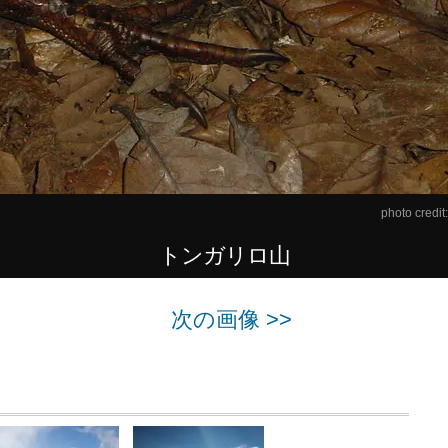
photo credit
トンガリロ山
次の画像 >>