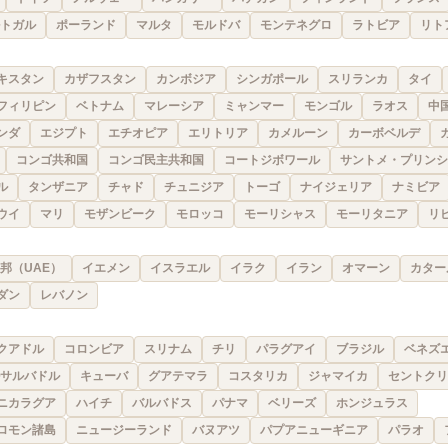
トガル
ポーランド
マルタ
モルドバ
モンテネグロ
ラトビア
リト
キスタン
カザフスタン
カンボジア
シンガポール
スリランカ
タイ
フィリピン
ベトナム
マレーシア
ミャンマー
モンゴル
ラオス
中
ンダ
エジプト
エチオピア
エリトリア
カメルーン
カーボベルデ
コンゴ共和国
コンゴ民主共和国
コートジボワール
サントメ・プリンシ
ル
タンザニア
チャド
チュニジア
トーゴ
ナイジェリア
ナミビア
ウイ
マリ
モザンビーク
モロッコ
モーリシャス
モーリタニア
リ
邦（UAE）
イエメン
イスラエル
イラク
イラン
オマーン
カター
ダン
レバノン
クアドル
コロンビア
スリナム
チリ
パラグアイ
ブラジル
ベネズ
サルバドル
キューバ
グアテマラ
コスタリカ
ジャマイカ
セントクリ
ニカラグア
ハイチ
バルバドス
パナマ
ベリーズ
ホンジュラス
ロモン諸島
ニュージーランド
バヌアツ
パプアニューギニア
パラオ