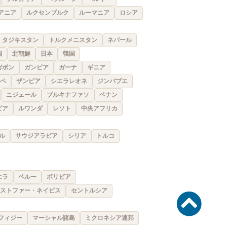
アニア
ルクセンブルク
ルーマニア
ロシア
タジキスタン
トルクメニスタン
ネパール
国
北朝鮮
日本
韓国
ガボン
ガンビア
ガーナ
ギニア
ペ
ザンビア
シエラレオネ
ジンバブエ
ニジェール
ブルキナファソ
ベナン
ビア
ルワンダ
レソト
中央アフリカ
ル
サウジアラビア
シリア
トルコ
エラ
ペルー
ボリビア
ストファー・ネイビス
セントルシア
フィジー
マーシャル諸島
ミクロネシア連邦