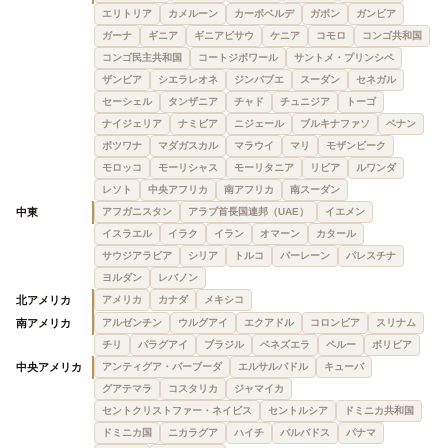
エリトリア
カメルーン
カーボベルデ
ガボン
ガンビア
ガーナ
ギニア
ギニアビサウ
ケニア
コモロ
コンゴ共和国
コンゴ民主共和国
コートジボワール
サントメ・プリンシペ
ザンビア
シエラレオネ
ジンバブエ
スーダン
セネガル
セーシェル
タンザニア
チャド
チュニジア
トーゴ
ナイジェリア
ナミビア
ニジェール
ブルキナファソ
ベナン
ボツワナ
マダガスカル
マラウイ
マリ
モザンビーク
モロッコ
モーリシャス
モーリタニア
リビア
ルワンダ
レソト
中央アフリカ
南アフリカ
南スーダン
中東
アフガニスタン
アラブ首長国連邦（UAE）
イエメン
イスラエル
イラク
イラン
オマーン
カタール
サウジアラビア
シリア
トルコ
バーレーン
パレスチナ
ヨルダン
レバノン
北アメリカ
アメリカ
カナダ
メキシコ
南アメリカ
アルゼンチン
ウルグアイ
エクアドル
コロンビア
スリナム
チリ
パラグアイ
ブラジル
ベネズエラ
ペルー
ボリビア
中央アメリカ
アンティグア・バーブーダ
エルサルバドル
キューバ
グアテマラ
コスタリカ
ジャマイカ
セントクリストファー・ネイビス
セントルシア
ドミニカ共和国
ドミニカ国
ニカラグア
ハイチ
バルバドス
パナマ