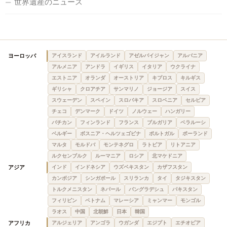
世界遺産のニュース
ヨーロッパ
アイスランド
アイルランド
アゼルバイジャン
アルバニア
アルメニア
アンドラ
イギリス
イタリア
ウクライナ
エストニア
オランダ
オーストリア
キプロス
キルギス
ギリシャ
クロアチア
サンマリノ
ジョージア
スイス
スウェーデン
スペイン
スロバキア
スロベニア
セルビア
チェコ
デンマーク
ドイツ
ノルウェー
ハンガリー
バチカン
フィンランド
フランス
ブルガリア
ベラルーシ
ベルギー
ボスニア・ヘルツェゴビナ
ポルトガル
ポーランド
マルタ
モルドバ
モンテネグロ
ラトビア
リトアニア
ルクセンブルク
ルーマニア
ロシア
北マケドニア
アジア
インド
インドネシア
ウズベキスタン
カザフスタン
カンボジア
シンガポール
スリランカ
タイ
タジキスタン
トルクメニスタン
ネパール
バングラデシュ
パキスタン
フィリピン
ベトナム
マレーシア
ミャンマー
モンゴル
ラオス
中国
北朝鮮
日本
韓国
アフリカ
アルジェリア
アンゴラ
ウガンダ
エジプト
エチオピア