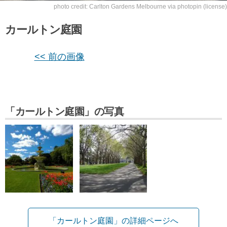
photo credit:
Carlton Gardens Melbourne
via
photopin
(license)
カールトン庭園
<< 前の画像
「カールトン庭園」の写真
「カールトン庭園」の詳細ページへ