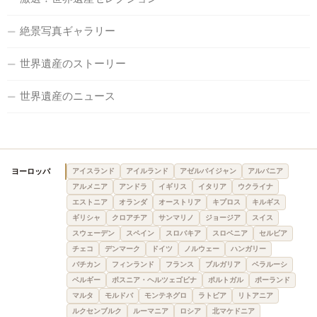
絶景写真ギャラリー
世界遺産のストーリー
世界遺産のニュース
ヨーロッパ
アイスランド
アイルランド
アゼルバイジャン
アルバニア
アルメニア
アンドラ
イギリス
イタリア
ウクライナ
エストニア
オランダ
オーストリア
キプロス
キルギス
ギリシャ
クロアチア
サンマリノ
ジョージア
スイス
スウェーデン
スペイン
スロバキア
スロベニア
セルビア
チェコ
デンマーク
ドイツ
ノルウェー
ハンガリー
バチカン
フィンランド
フランス
ブルガリア
ベラルーシ
ベルギー
ボスニア・ヘルツェゴビナ
ポルトガル
ポーランド
マルタ
モルドバ
モンテネグロ
ラトビア
リトアニア
ルクセンブルク
ルーマニア
ロシア
北マケドニア