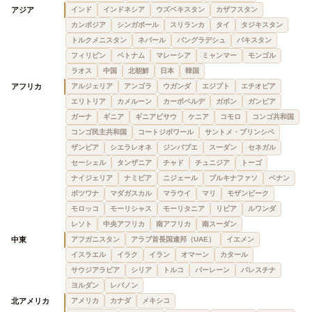
アジア
インド
インドネシア
ウズベキスタン
カザフスタン
カンボジア
シンガポール
スリランカ
タイ
タジキスタン
トルクメニスタン
ネパール
バングラデシュ
パキスタン
フィリピン
ベトナム
マレーシア
ミャンマー
モンゴル
ラオス
中国
北朝鮮
日本
韓国
アフリカ
アルジェリア
アンゴラ
ウガンダ
エジプト
エチオピア
エリトリア
カメルーン
カーボベルデ
ガボン
ガンビア
ガーナ
ギニア
ギニアビサウ
ケニア
コモロ
コンゴ共和国
コンゴ民主共和国
コートジボワール
サントメ・プリンシペ
ザンビア
シエラレオネ
ジンバブエ
スーダン
セネガル
セーシェル
タンザニア
チャド
チュニジア
トーゴ
ナイジェリア
ナミビア
ニジェール
ブルキナファソ
ベナン
ボツワナ
マダガスカル
マラウイ
マリ
モザンビーク
モロッコ
モーリシャス
モーリタニア
リビア
ルワンダ
レソト
中央アフリカ
南アフリカ
南スーダン
中東
アフガニスタン
アラブ首長国連邦（UAE）
イエメン
イスラエル
イラク
イラン
オマーン
カタール
サウジアラビア
シリア
トルコ
バーレーン
パレスチナ
ヨルダン
レバノン
北アメリカ
アメリカ
カナダ
メキシコ