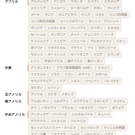
アフリカ
アルジェリア
アンゴラ
ウガンダ
エジプト
エチオピア
エリトリア
カメルーン
カーボベルデ
ガボン
ガンビア
ガーナ
ギニア
ギニアビサウ
ケニア
コモロ
コンゴ共和国
コンゴ民主共和国
コートジボワール
サントメ・プリンシペ
ザンビア
シエラレオネ
ジンバブエ
スーダン
セネガル
セーシェル
タンザニア
チャド
チュニジア
トーゴ
ナイジェリア
ナミビア
ニジェール
ブルキナファソ
ベナン
ボツワナ
マダガスカル
マラウイ
マリ
モザンビーク
モロッコ
モーリシャス
モーリタニア
リビア
ルワンダ
レソト
中央アフリカ
南アフリカ
南スーダン
中東
アフガニスタン
アラブ首長国連邦（UAE）
イエメン
イスラエル
イラク
イラン
オマーン
カタール
サウジアラビア
シリア
トルコ
バーレーン
パレスチナ
ヨルダン
レバノン
北アメリカ
アメリカ
カナダ
メキシコ
南アメリカ
アルゼンチン
ウルグアイ
エクアドル
コロンビア
スリナム
チリ
パラグアイ
ブラジル
ベネズエラ
ペルー
ボリビア
中央アメリカ
アンティグア・バーブーダ
エルサルバドル
キューバ
グアテマラ
コスタリカ
ジャマイカ
セントクリストファー・ネイビス
セントルシア
ドミニカ共和国
ドミニカ国
ニカラグア
ハイチ
バルバドス
パナマ