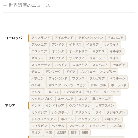
世界遺産のニュース
ヨーロッパ
アイスランド
アイルランド
アゼルバイジャン
アルバニア
アルメニア
アンドラ
イギリス
イタリア
ウクライナ
エストニア
オランダ
オーストリア
キプロス
キルギス
ギリシャ
クロアチア
サンマリノ
ジョージア
スイス
スウェーデン
スペイン
スロバキア
スロベニア
セルビア
チェコ
デンマーク
ドイツ
ノルウェー
ハンガリー
バチカン
フィンランド
フランス
ブルガリア
ベラルーシ
ベルギー
ボスニア・ヘルツェゴビナ
ポルトガル
ポーランド
マルタ
モルドバ
モンテネグロ
ラトビア
リトアニア
ルクセンブルク
ルーマニア
ロシア
北マケドニア
アジア
インド
インドネシア
ウズベキスタン
カザフスタン
カンボジア
シンガポール
スリランカ
タイ
タジキスタン
トルクメニスタン
ネパール
バングラデシュ
パキスタン
フィリピン
ベトナム
マレーシア
ミャンマー
モンゴル
ラオス
中国
北朝鮮
日本
韓国