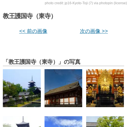
photo credit:
jp16-Kyoto-Toji (7)
via
photopin
(license)
教王護国寺（東寺）
<< 前の画像
次の画像 >>
「教王護国寺（東寺）」の写真