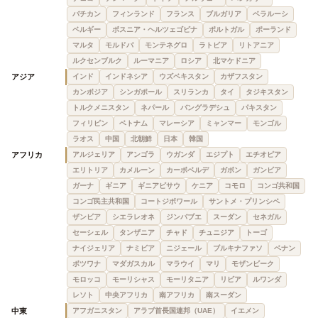
バチカン
フィンランド
フランス
ブルガリア
ベラルーシ
ベルギー
ボスニア・ヘルツェゴビナ
ポルトガル
ポーランド
マルタ
モルドバ
モンテネグロ
ラトビア
リトアニア
ルクセンブルク
ルーマニア
ロシア
北マケドニア
アジア
インド
インドネシア
ウズベキスタン
カザフスタン
カンボジア
シンガポール
スリランカ
タイ
タジキスタン
トルクメニスタン
ネパール
バングラデシュ
パキスタン
フィリピン
ベトナム
マレーシア
ミャンマー
モンゴル
ラオス
中国
北朝鮮
日本
韓国
アフリカ
アルジェリア
アンゴラ
ウガンダ
エジプト
エチオピア
エリトリア
カメルーン
カーボベルデ
ガボン
ガンビア
ガーナ
ギニア
ギニアビサウ
ケニア
コモロ
コンゴ共和国
コンゴ民主共和国
コートジボワール
サントメ・プリンシペ
ザンビア
シエラレオネ
ジンバブエ
スーダン
セネガル
セーシェル
タンザニア
チャド
チュニジア
トーゴ
ナイジェリア
ナミビア
ニジェール
ブルキナファソ
ベナン
ボツワナ
マダガスカル
マラウイ
マリ
モザンビーク
モロッコ
モーリシャス
モーリタニア
リビア
ルワンダ
レソト
中央アフリカ
南アフリカ
南スーダン
中東
アフガニスタン
アラブ首長国連邦（UAE）
イエメン