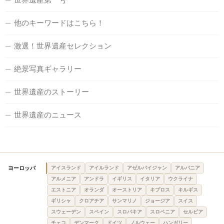
他のキーワードはこちら！
激選！世界遺産セレクション
絶景写真ギャラリー
世界遺産のストーリー
世界遺産のニュース
ヨーロッパ
アイスランド
アイルランド
アゼルバイジャン
アルバニア
アルメニア
アンドラ
イギリス
イタリア
ウクライナ
エストニア
オランダ
オーストリア
キプロス
キルギス
ギリシャ
クロアチア
サンマリノ
ジョージア
スイス
スウェーデン
スペイン
スロバキア
スロベニア
セルビア
チェコ
デンマーク
ドイツ
ノルウェー
ハンガリー