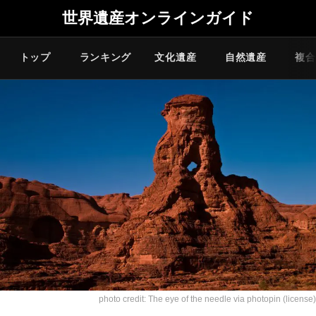
世界遺産オンラインガイド
トップ
ランキング
文化遺産
自然遺産
複合
photo credit:
The eye of the needle
via
photopin
(license)