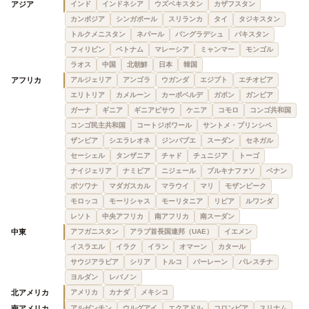
アジア
インド
インドネシア
ウズベキスタン
カザフスタン
カンボジア
シンガポール
スリランカ
タイ
タジキスタン
トルクメニスタン
ネパール
バングラデシュ
パキスタン
フィリピン
ベトナム
マレーシア
ミャンマー
モンゴル
ラオス
中国
北朝鮮
日本
韓国
アフリカ
アルジェリア
アンゴラ
ウガンダ
エジプト
エチオピア
エリトリア
カメルーン
カーボベルデ
ガボン
ガンビア
ガーナ
ギニア
ギニアビサウ
ケニア
コモロ
コンゴ共和国
コンゴ民主共和国
コートジボワール
サントメ・プリンシペ
ザンビア
シエラレオネ
ジンバブエ
スーダン
セネガル
セーシェル
タンザニア
チャド
チュニジア
トーゴ
ナイジェリア
ナミビア
ニジェール
ブルキナファソ
ベナン
ボツワナ
マダガスカル
マラウイ
マリ
モザンビーク
モロッコ
モーリシャス
モーリタニア
リビア
ルワンダ
レソト
中央アフリカ
南アフリカ
南スーダン
中東
アフガニスタン
アラブ首長国連邦（UAE）
イエメン
イスラエル
イラク
イラン
オマーン
カタール
サウジアラビア
シリア
トルコ
バーレーン
パレスチナ
ヨルダン
レバノン
北アメリカ
アメリカ
カナダ
メキシコ
南アメリカ
アルゼンチン
ウルグアイ
エクアドル
コロンビア
スリナム