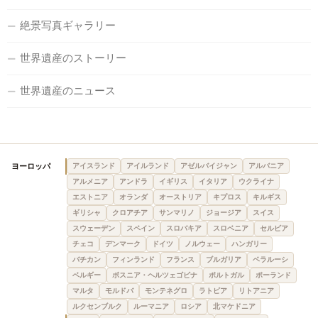
絶景写真ギャラリー
世界遺産のストーリー
世界遺産のニュース
ヨーロッパ
アイスランド
アイルランド
アゼルバイジャン
アルバニア
アルメニア
アンドラ
イギリス
イタリア
ウクライナ
エストニア
オランダ
オーストリア
キプロス
キルギス
ギリシャ
クロアチア
サンマリノ
ジョージア
スイス
スウェーデン
スペイン
スロバキア
スロベニア
セルビア
チェコ
デンマーク
ドイツ
ノルウェー
ハンガリー
バチカン
フィンランド
フランス
ブルガリア
ベラルーシ
ベルギー
ボスニア・ヘルツェゴビナ
ポルトガル
ポーランド
マルタ
モルドバ
モンテネグロ
ラトビア
リトアニア
ルクセンブルク
ルーマニア
ロシア
北マケドニア