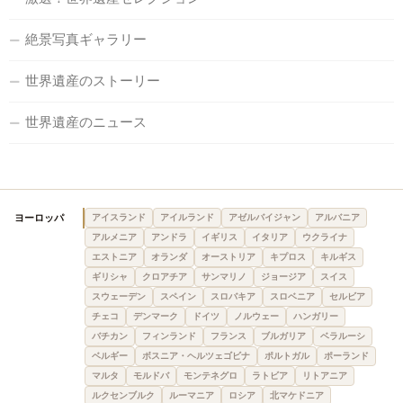
絶景写真ギャラリー
世界遺産のストーリー
世界遺産のニュース
ヨーロッパ
アイスランド
アイルランド
アゼルバイジャン
アルバニア
アルメニア
アンドラ
イギリス
イタリア
ウクライナ
エストニア
オランダ
オーストリア
キプロス
キルギス
ギリシャ
クロアチア
サンマリノ
ジョージア
スイス
スウェーデン
スペイン
スロバキア
スロベニア
セルビア
チェコ
デンマーク
ドイツ
ノルウェー
ハンガリー
バチカン
フィンランド
フランス
ブルガリア
ベラルーシ
ベルギー
ボスニア・ヘルツェゴビナ
ポルトガル
ポーランド
マルタ
モルドバ
モンテネグロ
ラトビア
リトアニア
ルクセンブルク
ルーマニア
ロシア
北マケドニア