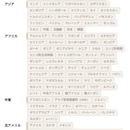
アジア
インド
インドネシア
ウズベキスタン
カザフスタン
カンボジア
シンガポール
スリランカ
タイ
タジキスタン
トルクメニスタン
ネパール
バングラデシュ
パキスタン
フィリピン
ベトナム
マレーシア
ミャンマー
モンゴル
ラオス
中国
北朝鮮
日本
韓国
アフリカ
アルジェリア
アンゴラ
ウガンダ
エジプト
エチオピア
エリトリア
カメルーン
カーボベルデ
ガボン
ガンビア
ガーナ
ギニア
ギニアビサウ
ケニア
コモロ
コンゴ共和国
コンゴ民主共和国
コートジボワール
サントメ・プリンシペ
ザンビア
シエラレオネ
ジンバブエ
スーダン
セネガル
セーシェル
タンザニア
チャド
チュニジア
トーゴ
ナイジェリア
ナミビア
ニジェール
ブルキナファソ
ベナン
ボツワナ
マダガスカル
マラウイ
マリ
モザンビーク
モロッコ
モーリシャス
モーリタニア
リビア
ルワンダ
レソト
中央アフリカ
南アフリカ
南スーダン
中東
アフガニスタン
アラブ首長国連邦（UAE）
イエメン
イスラエル
イラク
イラン
オマーン
カタール
サウジアラビア
シリア
トルコ
バーレーン
パレスチナ
ヨルダン
レバノン
北アメリカ
アメリカ
カナダ
メキシコ