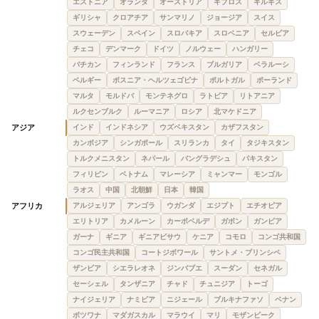
エストニア
オランダ
オーストリア
キプロス
キルギス
ギリシャ
クロアチア
サンマリノ
ジョージア
スイス
スウェーデン
スペイン
スロバキア
スロベニア
セルビア
チェコ
デンマーク
ドイツ
ノルウェー
ハンガリー
バチカン
フィンランド
フランス
ブルガリア
ベラルーシ
ベルギー
ボスニア・ヘルツェゴビナ
ポルトガル
ポーランド
マルタ
モルドバ
モンテネグロ
ラトビア
リトアニア
ルクセンブルク
ルーマニア
ロシア
北マケドニア
アジア
インド
インドネシア
ウズベキスタン
カザフスタン
カンボジア
シンガポール
スリランカ
タイ
タジキスタン
トルクメニスタン
ネパール
バングラデシュ
パキスタン
フィリピン
ベトナム
マレーシア
ミャンマー
モンゴル
ラオス
中国
北朝鮮
日本
韓国
アフリカ
アルジェリア
アンゴラ
ウガンダ
エジプト
エチオピア
エリトリア
カメルーン
カーボベルデ
ガボン
ガンビア
ガーナ
ギニア
ギニアビサウ
ケニア
コモロ
コンゴ共和国
コンゴ民主共和国
コートジボワール
サントメ・プリンシペ
ザンビア
シエラレオネ
ジンバブエ
スーダン
セネガル
セーシェル
タンザニア
チャド
チュニジア
トーゴ
ナイジェリア
ナミビア
ニジェール
ブルキナファソ
ベナン
ボツワナ
マダガスカル
マラウイ
マリ
モザンビーク