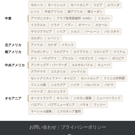
モロッコ
モーリシャス
モーリタニア
リビア
ルワンダ
レソト
中央アフリカ
南アフリカ
南スーダン
中東
アフガニスタン
アラブ首長国連邦（UAE）
イエメン
イスラエル
イラク
イラン
オマーン
カタール
サウジアラビア
シリア
トルコ
バーレーン
パレスチナ
ヨルダン
レバノン
北アメリカ
アメリカ
カナダ
メキシコ
南アメリカ
アルゼンチン
ウルグアイ
エクアドル
コロンビア
スリナム
チリ
パラグアイ
ブラジル
ベネズエラ
ペルー
ボリビア
中央アメリカ
アンティグア・バーブーダ
エルサルバドル
キューバ
グアテマラ
コスタリカ
ジャマイカ
セントクリストファー・ネイビス
セントルシア
ドミニカ共和国
ドミニカ国
ニカラグア
ハイチ
バルバドス
パナマ
ベリーズ
ホンジュラス
オセアニア
オーストラリア
キリバス
ソロモン諸島
ニュージーランド
バヌアツ
パプアニューギニア
パラオ
フィジー
マーシャル諸島
ミクロネシア連邦
お問い合わせ
｜
プライバシーポリシー